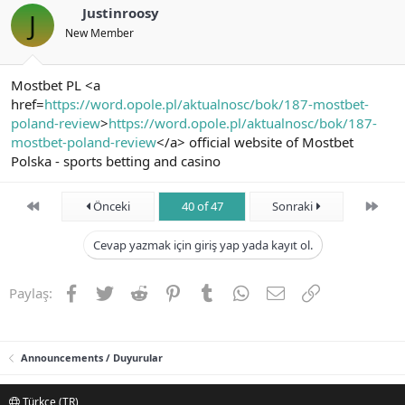
Justinroosy
J
New Member
Mostbet PL <a
href=
https://word.opole.pl/aktualnosc/bok/187-mostbet-
poland-review
>
https://word.opole.pl/aktualnosc/bok/187-
mostbet-poland-review
</a> official website of Mostbet
Polska - sports betting and casino
First
Son
Önceki
40 of 47
Sonraki
Cevap yazmak için giriş yap yada kayıt ol.
Facebook
Twitter
Reddit
Pinterest
Tumblr
WhatsApp
E-posta
Link
Paylaş:
Announcements / Duyurular
Türkçe (TR)