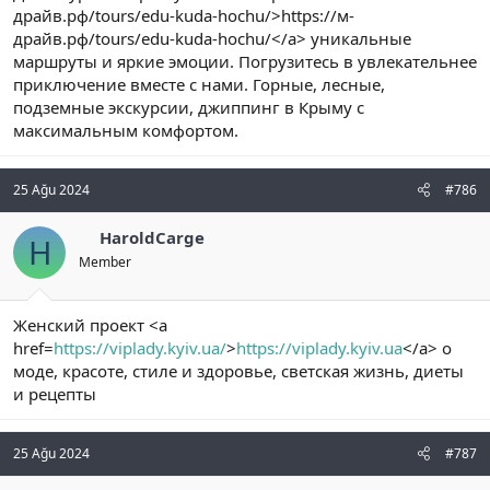
драйв.рф/tours/edu-kuda-hochu/>https://м-
драйв.рф/tours/edu-kuda-hochu/</a> уникальные
маршруты и яркие эмоции. Погрузитесь в увлекательнее
приключение вместе с нами. Горные, лесные,
подземные экскурсии, джиппинг в Крыму с
максимальным комфортом.
25 Ağu 2024
#786
HaroldCarge
H
Member
Женский проект <a
href=
https://viplady.kyiv.ua/
>
https://viplady.kyiv.ua
</a> о
моде, красоте, стиле и здоровье, светская жизнь, диеты
и рецепты
25 Ağu 2024
#787