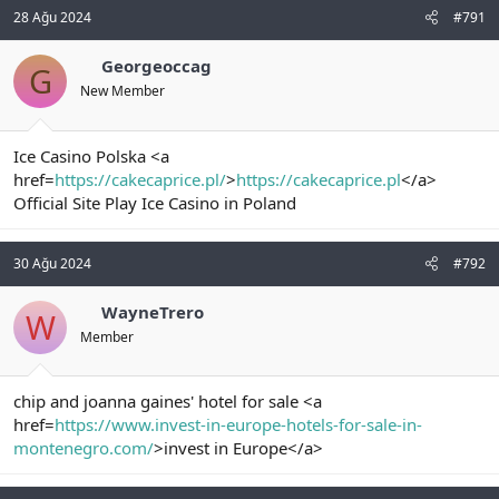
28 Ağu 2024
#791
Georgeoccag
G
New Member
Ice Casino Polska <a
href=
https://cakecaprice.pl/
>
https://cakecaprice.pl
</a>
Official Site Play Ice Casino in Poland
30 Ağu 2024
#792
WayneTrero
W
Member
chip and joanna gaines' hotel for sale <a
href=
https://www.invest-in-europe-hotels-for-sale-in-
montenegro.com/
>invest in Europe</a>