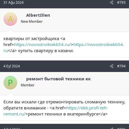
31 Ağu 2024
#793
AlbertIllen
A
New Member
квартиры от застройщика <a
href=
https://novostroikiekb54.ru/
>
https://novostroikiekb54.
ru
</a> купить свартиру в казани.
4 Eyl 2024
#794
ремонт бытовой техники ек
Р
Member
Если вы искали где отремонтировать сломаную технику,
обратите внимание - <a href=
https://ekb.profi-teh-
remont.ru/
>ремонт техники в екатеринбурге</a>