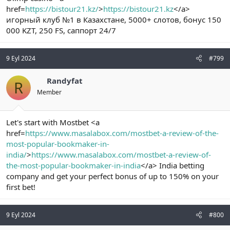
href=
https://bistour21.kz/
>
https://bistour21.kz
</a>
игорный клуб №1 в Казахстане, 5000+ слотов, бонус 150
000 KZT, 250 FS, саппорт 24/7
9 Eyl 2024
#799
Randyfat
R
Member
Let's start with Mostbet <a
href=
https://www.masalabox.com/mostbet-a-review-of-the-
most-popular-bookmaker-in-
india/
>
https://www.masalabox.com/mostbet-a-review-of-
the-most-popular-bookmaker-in-india
</a> India betting
company and get your perfect bonus of up to 150% on your
first bet!
9 Eyl 2024
#800