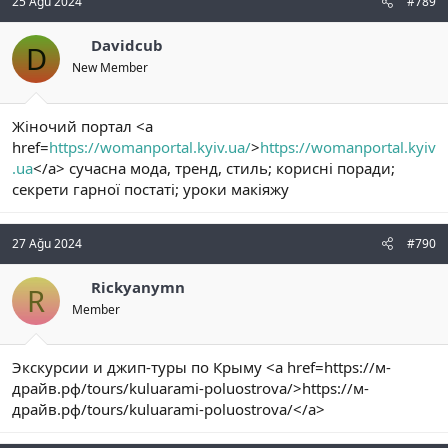
25 Ağu 2024
#789
Davidcub
D
New Member
Жіночий портал <a
href=
https://womanportal.kyiv.ua/
>
https://womanportal.kyiv
.ua
</a> сучасна мода, тренд, стиль; корисні поради;
секрети гарної постаті; уроки макіяжу
27 Ağu 2024
#790
Rickyanymn
R
Member
Экскурсии и джип-туры по Крыму <a href=https://м-
драйв.рф/tours/kuluarami-poluostrova/>https://м-
драйв.рф/tours/kuluarami-poluostrova/</a>