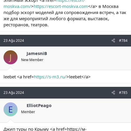
moskva.com/
>
https://escort-moskva.com
</a> в Москва
подбор эскорт моделей для сопровождения встреч, а так
же для мероприятий любого формата, выставок,
ресторанов, театров.
23 Ağu 2024
#784
JamesniB
J
New Member
leebet <a href=
https://s-m3.ru/
>leebet</a>
23 Ağu 2024
#785
ElliotPeago
E
Member
Джип туры по Крыму <a href=https://м-