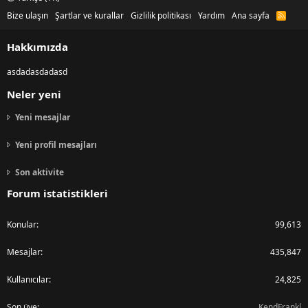
Bize ulaşın
Şartlar ve kurallar
Gizlilik politikası
Yardım
Ana sayfa
R
S
S
Hakkımızda
asdadasdadasd
Neler yeni
Yeni mesajlar
Yeni profil mesajları
Son aktivite
Forum istatistikleri
Konular
99,613
Mesajlar
435,847
Kullanıcılar
24,825
Son üye
KendFrankl