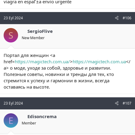
viagra en espaГ±a envio urgente
23 Eyl 2024
#106
SergioFlive
S
New Member
Портал для женщин <a
href=
https://magictech.com.ua/
>
https://magictech.com.ua
</
a> о моде, уходе за собой, здоровье и развитии.
Полезные советы, новинки и тренды для тех, кто
стремится к успеху и гармонии в жизни, всегда
оставаясь на высоте.
23 Eyl 2024
#107
Edisoncrema
E
Member