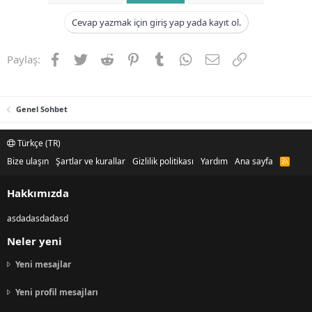
Cevap yazmak için giriş yap yada kayıt ol.
Facebook
Twitter
Reddit
Pinterest
Tumblr
WhatsApp
E-posta
Link
Paylaş:
Genel Sohbet
Türkçe (TR)
Bize ulaşın
Şartlar ve kurallar
Gizlilik politikası
Yardım
Ana sayfa
R
S
S
Hakkımızda
asdadasdadasd
Neler yeni
Yeni mesajlar
Yeni profil mesajları