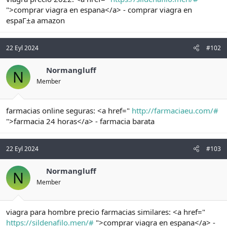
n
i
">comprar viagra en espana</a> - comprar viagra en
espaГ±a amazon
22 Eyl 2024
#102
Normangluff
N
Member
farmacias online seguras: <a href="
http://farmaciaeu.com/#
">farmacia 24 horas</a> - farmacia barata
22 Eyl 2024
#103
Normangluff
N
Member
viagra para hombre precio farmacias similares: <a href="
https://sildenafilo.men/#
">comprar viagra en espana</a> -