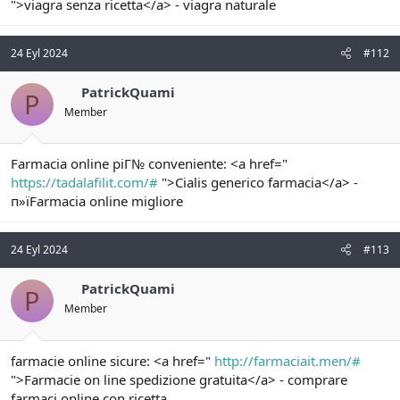
">viagra senza ricetta</a> - viagra naturale
24 Eyl 2024
#112
PatrickQuami
P
Member
Farmacia online piГ№ conveniente: <a href="
https://tadalafilit.com/#
">Cialis generico farmacia</a> -
п»їFarmacia online migliore
24 Eyl 2024
#113
PatrickQuami
P
Member
farmacie online sicure: <a href="
http://farmaciait.men/#
">Farmacie on line spedizione gratuita</a> - comprare
farmaci online con ricetta