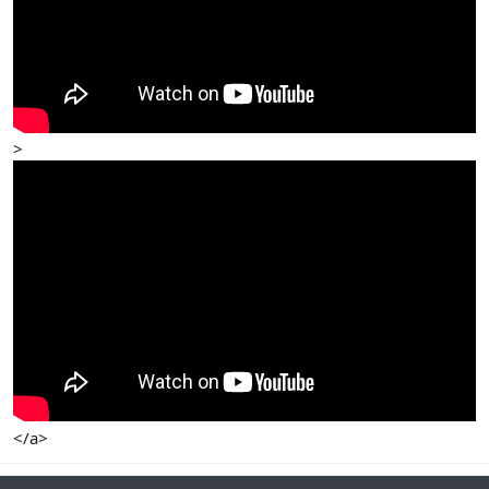
>
</a>