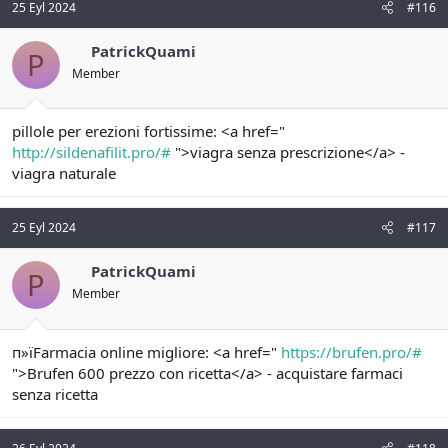
25 Eyl 2024
#116
PatrickQuami
P
Member
pillole per erezioni fortissime: <a href="
http://sildenafilit.pro/#
">viagra senza prescrizione</a> -
viagra naturale
25 Eyl 2024
#117
PatrickQuami
P
Member
п»їFarmacia online migliore: <a href="
https://brufen.pro/#
">Brufen 600 prezzo con ricetta</a> - acquistare farmaci
senza ricetta