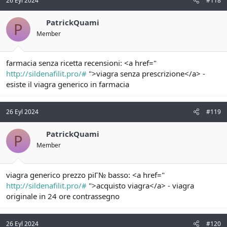
26 Eyl 2024
#118
PatrickQuami
P
Member
farmacia senza ricetta recensioni: <a href="
http://sildenafilit.pro/#
">viagra senza prescrizione</a> -
esiste il viagra generico in farmacia
26 Eyl 2024
#119
PatrickQuami
P
Member
viagra generico prezzo piГ№ basso: <a href="
http://sildenafilit.pro/#
">acquisto viagra</a> - viagra
originale in 24 ore contrassegno
26 Eyl 2024
#120