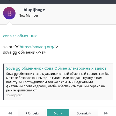
biupijhage
B
New Member
сова гг обменник
<a href="
https://sovagg.org/
">
sova gg обменник</a>
Sova gg обменник - Сова Обмен электронных валют
Sova gg обменник - это мультивалютный обменный сервис, где Вы
можете безопасно и выгодно купить или продать нужную Вам
валюту. Мы сотрудничаем только с самыми надежными
фиатными провайдерами, чтобы обеспечить лучший сервис на
рынке криптовалют
sovagg.org
First
Son
Önceki
6 of 7
Sonraki