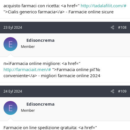
acquisto farmaci con ricetta: <a href="
http://tadalafilit.com/#
">Cialis generico farmacia</a> - Farmacie online sicure
23 Eyl 2024
#108
Edisoncrema
E
Member
п»їFarmacia online migliore: <a href="
http://farmaciait.men/#
">Farmacia online piГ№
conveniente</a> - migliori farmacie online 2024
24 Eyl 2024
#109
Edisoncrema
E
Member
Farmacie on line spedizione gratuita: <a href="