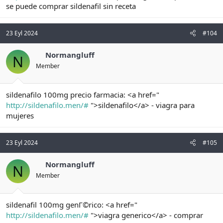
se puede comprar sildenafil sin receta
23 Eyl 2024
#104
Normangluff
N
Member
sildenafilo 100mg precio farmacia: <a href="
http://sildenafilo.men/#
">sildenafilo</a> - viagra para
mujeres
23 Eyl 2024
#105
Normangluff
N
Member
sildenafil 100mg genГ©rico: <a href="
http://sildenafilo.men/#
">viagra generico</a> - comprar