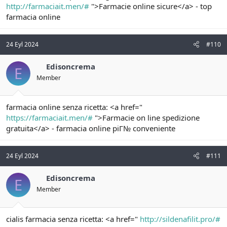
http://farmaciait.men/#
">Farmacie online sicure</a> - top
farmacia online
24 Eyl 2024
#110
Edisoncrema
E
Member
farmacia online senza ricetta: <a href="
https://farmaciait.men/#
">Farmacie on line spedizione
gratuita</a> - farmacia online piГ№ conveniente
24 Eyl 2024
#111
Edisoncrema
E
Member
cialis farmacia senza ricetta: <a href="
http://sildenafilit.pro/#