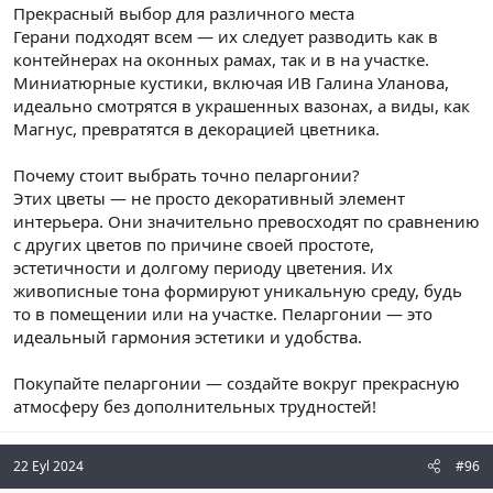
Прекрасный выбор для различного места
Герани подходят всем — их следует разводить как в
контейнерах на оконных рамах, так и в на участке.
Миниатюрные кустики, включая ИВ Галина Уланова,
идеально смотрятся в украшенных вазонах, а виды, как
Магнус, превратятся в декорацией цветника.
Почему стоит выбрать точно пеларгонии?
Этих цветы — не просто декоративный элемент
интерьера. Они значительно превосходят по сравнению
с других цветов по причине своей простоте,
эстетичности и долгому периоду цветения. Их
живописные тона формируют уникальную среду, будь
то в помещении или на участке. Пеларгонии — это
идеальный гармония эстетики и удобства.
Покупайте пеларгонии — создайте вокруг прекрасную
атмосферу без дополнительных трудностей!
22 Eyl 2024
#96