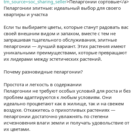
tm_source=soc_sharing_seller
>Пеларгонии сортовые</a>
Пеларгонии элитные: идеальный выбор для своего
квартиры и участка
Если ты выбираете цветы, которые станут радовать вас
своей внешним видом и запахом, вместе с тем не
запрашивая тщательного обслуживания, элитные
пеларгонии — лучший вариант. Этих растения имеют
уникальными преимуществами, которые превращают
их лидерами между эстетических растений.
Почему разновидные пеларгонии?
Простота и легкость в содержании
Пеларгонии не требуют особых условий для роста и без
проблем адаптируются к любым условиям. Они
идеально процветают как в жилище, так и на свежем
воздухе. Откажитесь о прихотливых растениях —
пеларгонии достаточно увлажнять по степени
исчезновения влаги земли и получать удовольствие от
их цветами.