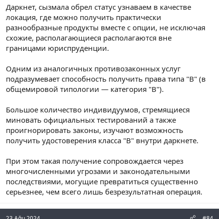
Даркнет, сызмала обрел статус узнаваем в качестве
локация, где можно получить практически
разнообразные продукты вместе с опции, не исключая
схожие, располагающиеся располагаются вне
границами юриспруденции.
Одним из аналогичных противозаконных услуг
подразумевает способность получить права типа "В" (в
общемировой типологии — категория "В").
Большое количество индивидуумов, стремящиеся
миновать официальных тестирований а также
проигнорировать законы, изучают возможность
получить удостоверения класса "В" внутри даркнете.
При этом такая получение сопровождается через
многочисленными угрозами и законодательными
последствиями, могущие превратиться существенно
серьезнее, чем всего лишь безрезультатная операция.
23 Ağu 2024
#84