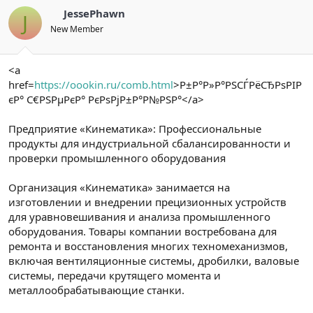
JessePhawn
J
New Member
<a
href=
https://oookin.ru/comb.html
>Р±Р°Р»Р°РЅСЃРёСЂРѕРІР
єР° С€РЅРµРєР° РєРѕРјР±Р°Р№РЅР°</a>
Предприятие «Кинематика»: Профессиональные
продукты для индустриальной сбалансированности и
проверки промышленного оборудования
Организация «Кинематика» занимается на
изготовлении и внедрении прецизионных устройств
для уравновешивания и анализа промышленного
оборудования. Товары компании востребована для
ремонта и восстановления многих техномеханизмов,
включая вентиляционные системы, дробилки, валовые
системы, передачи крутящего момента и
металлообрабатывающие станки.