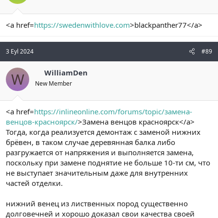
<a href=
https://swedenwithlove.com
>blackpanther77</a>
3 Eyl 2024
#89
WilliamDen
W
New Member
<a href=
https://inlineonline.com/forums/topic/замена-
венцов-красноярск/
>Замена венцов красноярск</a>
Тогда, когда реализуется демонтаж с заменой нижних
брёвен, в таком случае деревянная балка либо
разгружается от напряжения и выполняется замена,
поскольку при замене поднятие не больше 10-ти см, что
не выступает значительным даже для внутренних
частей отделки.
нижний венец из лиственных пород существенно
долговечней и хорошо доказал свои качества своей