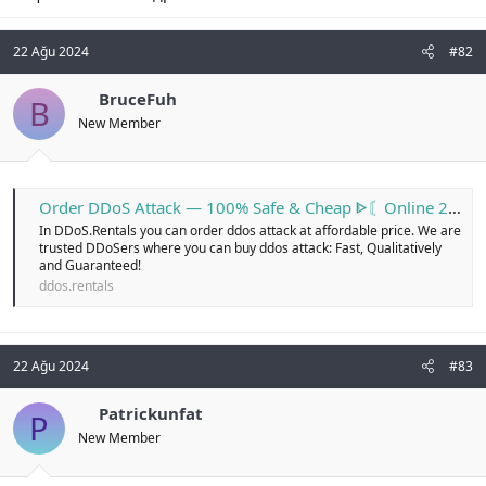
n
i
22 Ağu 2024
#82
BruceFuh
B
New Member
Order DDoS Attack — 100% Safe & Cheap ᐈ〘Online 24/7〙
In DDoS.Rentals you can order ddos attack at affordable price. We are
trusted DDoSers where you can buy ddos attack: Fast, Qualitatively
and Guaranteed!
ddos.rentals
22 Ağu 2024
#83
Patrickunfat
P
New Member