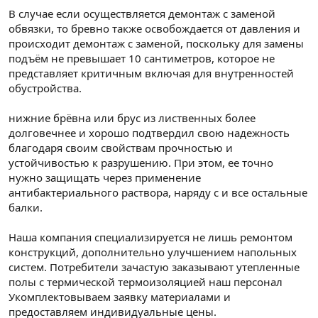
В случае если осуществляется демонтаж с заменой
обвязки, то бревно также освобождается от давления и
происходит демонтаж с заменой, поскольку для замены
подъём не превышает 10 сантиметров, которое не
представляет критичным включая для внутренностей
обустройства.
нижние брёвна или брус из лиственных более
долговечнее и хорошо подтвердил свою надежность
благодаря своим свойствам прочностью и
устойчивостью к разрушению. При этом, ее точно
нужно защищать через применение
антибактериального раствора, наряду с и все остальные
балки.
Наша компания специализируется не лишь ремонтом
конструкций, дополнительно улучшением напольных
систем. Потребители зачастую заказывают утепленные
полы с термической термоизоляцией наш персонал
Укомплектовываем заявку материалами и
предоставляем индивидуальные цены.