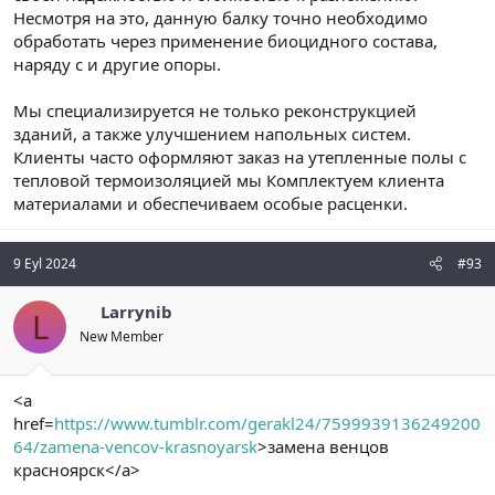
Несмотря на это, данную балку точно необходимо
обработать через применение биоцидного состава,
наряду с и другие опоры.
Мы специализируется не только реконструкцией
зданий, а также улучшением напольных систем.
Клиенты часто оформляют заказ на утепленные полы с
тепловой термоизоляцией мы Комплектуем клиента
материалами и обеспечиваем особые расценки.
9 Eyl 2024
#93
Larrynib
L
New Member
<a
href=
https://www.tumblr.com/gerakl24/7599939136249200
64/zamena-vencov-krasnoyarsk
>замена венцов
красноярск</a>