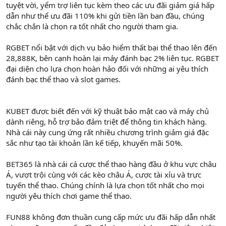
tuyệt vời, yểm trợ liên tục kèm theo các ưu đãi giảm giá hấp
dẫn như thể ưu đãi 110% khi gửi tiền lần ban đầu, chúng
chắc chắn là chọn ra tốt nhất cho người tham gia.
RGBET nổi bật với dịch vụ bảo hiểm thất bại thể thao lên đến
28,888K, bên cạnh hoàn lại máy đánh bạc 2% liên tục. RGBET
đại diện cho lựa chọn hoàn hảo đối với những ai yêu thích
đánh bạc thể thao và slot games.
KUBET được biết đến với kỹ thuật bảo mật cao và máy chủ
dành riêng, hỗ trợ bảo đảm triệt để thông tin khách hàng.
Nhà cái này cung ứng rất nhiều chương trình giảm giá đặc
sắc như tạo tài khoản lần kế tiếp, khuyến mãi 50%.
BET365 là nhà cái cá cược thể thao hàng đầu ở khu vực châu
Á, vượt trội cùng với các kèo châu Á, cược tài xỉu và trực
tuyến thể thao. Chúng chính là lựa chọn tốt nhất cho mọi
người yêu thích chơi game thể thao.
FUN88 không đơn thuần cung cấp mức ưu đãi hấp dẫn nhất