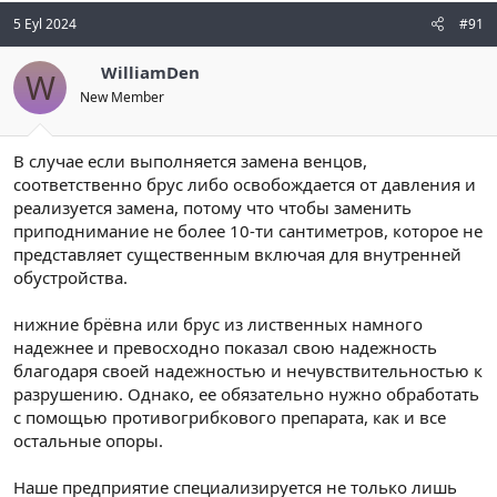
5 Eyl 2024
#91
WilliamDen
W
New Member
В случае если выполняется замена венцов,
соответственно брус либо освобождается от давления и
реализуется замена, потому что чтобы заменить
приподнимание не более 10-ти сантиметров, которое не
представляет существенным включая для внутренней
обустройства.
нижние брёвна или брус из лиственных намного
надежнее и превосходно показал свою надежность
благодаря своей надежностью и нечувствительностью к
разрушению. Однако, ее обязательно нужно обработать
с помощью противогрибкового препарата, как и все
остальные опоры.
Наше предприятие специализируется не только лишь