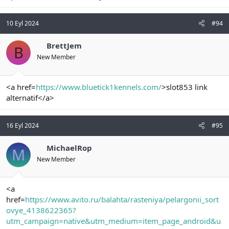
10 Eyl 2024
#94
BrettJem
B
New Member
<a href=
https://www.bluetick1kennels.com/
>slot853 link
alternatif</a>
16 Eyl 2024
#95
MichaelRop
M
New Member
<a
href=
https://www.avito.ru/balahta/rasteniya/pelargonii_sort
ovye_4138622365?
utm_campaign=native&utm_medium=item_page_android&u