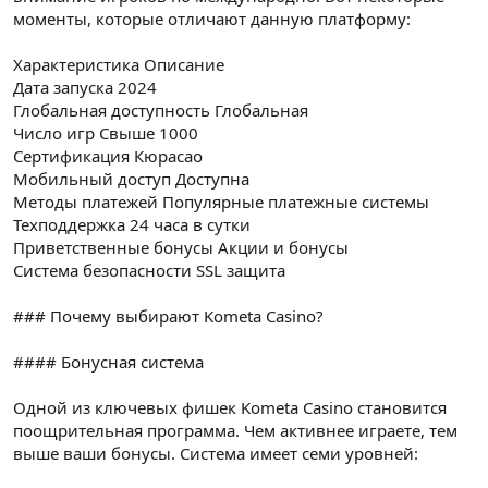
моменты, которые отличают данную платформу:
Характеристика Описание
Дата запуска 2024
Глобальная доступность Глобальная
Число игр Свыше 1000
Сертификация Кюрасао
Мобильный доступ Доступна
Методы платежей Популярные платежные системы
Техподдержка 24 часа в сутки
Приветственные бонусы Акции и бонусы
Система безопасности SSL защита
### Почему выбирают Kometa Casino?
#### Бонусная система
Одной из ключевых фишек Kometa Casino становится
поощрительная программа. Чем активнее играете, тем
выше ваши бонусы. Система имеет семи уровней: