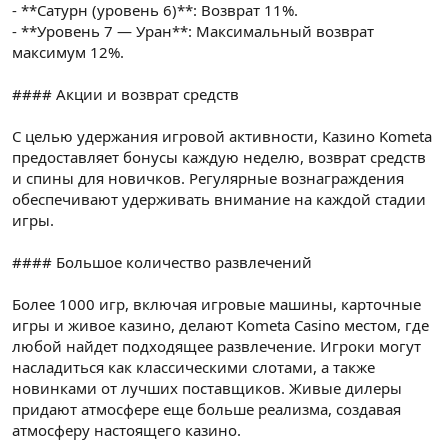
- **Сатурн (уровень 6)**: Возврат 11%.
- **Уровень 7 — Уран**: Максимальный возврат
максимум 12%.
#### Акции и возврат средств
С целью удержания игровой активности, Казино Kometa
предоставляет бонусы каждую неделю, возврат средств
и спины для новичков. Регулярные вознаграждения
обеспечивают удерживать внимание на каждой стадии
игры.
#### Большое количество развлечений
Более 1000 игр, включая игровые машины, карточные
игры и живое казино, делают Kometa Casino местом, где
любой найдет подходящее развлечение. Игроки могут
насладиться как классическими слотами, а также
новинками от лучших поставщиков. Живые дилеры
придают атмосфере еще больше реализма, создавая
атмосферу настоящего казино.