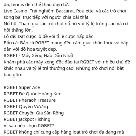
đá, tennis đến thể thao điện tử.
Live Casino: Trải nghiệm Baccarat, Roulette, và các trò chơi
sòng bài trực tiếp với người chia bài thật.
Nổ hũ: Tham gia các trò chơi nổ hũ với tỷ lệ trúng cao và cơ
hội thắng lớn.
Lô đề: Đặt cược lô đề với tỉ lệ cược hấp dẫn.
Bắn cá: Bắn cá RGBET mang đến cảm giác chân thực và hấp
dẫn với đồ họa tuyệt đẹp.
RGBET - Máy Xèng Hấp Dẫn Nhất
Khám phá các máy xèng độc đáo tại RGBET với nhiều chủ đề
khác nhau và tỷ lệ trả thưởng cao. Những trò chơi nổi bật
bao gồm:
RGBET Super Ace
RGBET Đế Quốc Hoàng Kim
RGBET Pharaoh Treasure
RGBET Quyền Vương
RGBET Chuyên Gia Săn Rồng
RGBET Jackpot Fishing
Vì sao nên chọn RGBET?
RGBET không chỉ cung cấp hàng loạt trò chơi đa dạng mà