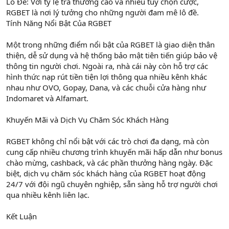
Lô Đề: Với tỷ lệ trả thưởng cao và nhiều tùy chọn cược,
RGBET là nơi lý tưởng cho những người đam mê lô đề.
Tính Năng Nổi Bật Của RGBET
Một trong những điểm nổi bật của RGBET là giao diện thân
thiện, dễ sử dụng và hệ thống bảo mật tiên tiến giúp bảo vệ
thông tin người chơi. Ngoài ra, nhà cái này còn hỗ trợ các
hình thức nạp rút tiền tiện lợi thông qua nhiều kênh khác
nhau như OVO, Gopay, Dana, và các chuỗi cửa hàng như
Indomaret và Alfamart.
Khuyến Mãi và Dịch Vụ Chăm Sóc Khách Hàng
RGBET không chỉ nổi bật với các trò chơi đa dạng, mà còn
cung cấp nhiều chương trình khuyến mãi hấp dẫn như bonus
chào mừng, cashback, và các phần thưởng hàng ngày. Đặc
biệt, dịch vụ chăm sóc khách hàng của RGBET hoạt động
24/7 với đội ngũ chuyên nghiệp, sẵn sàng hỗ trợ người chơi
qua nhiều kênh liên lạc.
Kết Luận