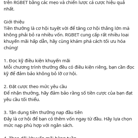
trên RGBET bằng các mẹo và chiến lược cá cược hiệu quả
nhất.
Giới thiệu
Tiền thưởng là cơ hội tuyệt vời để tăng cơ hội thắng lớn mà
không phải bỏ ra nhiều vốn. RGBET cung cấp rất nhiều loại
khuyến mãi hấp dẫn, hãy cùng khám phá cách tối ưu hóa
chúng!
1. Đọc kỹ điều kiện khuyến mãi
Mỗi chương trình thưởng đều có điều kiện riêng, bạn cần đọc
kỹ để đảm bảo không bỏ lỡ cơ hội.
2. Đặt cược theo mức yêu cầu
Để nhận thưởng, hãy đảm bảo rằng số tiền cược của bạn đạt
yêu cầu tối thiểu.
3. Tận dụng tiền thưởng nạp đầu tiên
Đây là cơ hội để bạn có thêm vốn ngay từ đầu. Hãy lựa chọn
mức nạp phù hợp với ngân sách.
4. Theo dõi khuyến mãi hàng tuần