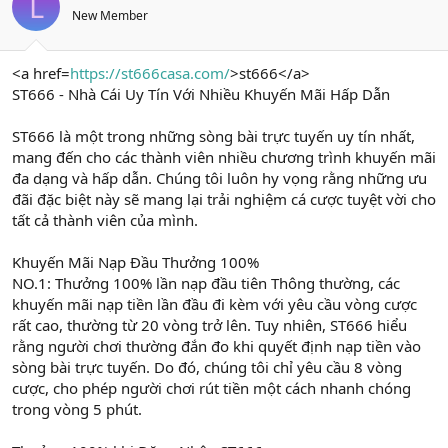
L
New Member
<a href=
https://st666casa.com/
>st666</a>
ST666 - Nhà Cái Uy Tín Với Nhiều Khuyến Mãi Hấp Dẫn
ST666 là một trong những sòng bài trực tuyến uy tín nhất,
mang đến cho các thành viên nhiều chương trình khuyến mãi
đa dạng và hấp dẫn. Chúng tôi luôn hy vọng rằng những ưu
đãi đặc biệt này sẽ mang lại trải nghiệm cá cược tuyệt vời cho
tất cả thành viên của mình.
Khuyến Mãi Nạp Đầu Thưởng 100%
NO.1: Thưởng 100% lần nạp đầu tiên Thông thường, các
khuyến mãi nạp tiền lần đầu đi kèm với yêu cầu vòng cược
rất cao, thường từ 20 vòng trở lên. Tuy nhiên, ST666 hiểu
rằng người chơi thường đắn đo khi quyết định nạp tiền vào
sòng bài trực tuyến. Do đó, chúng tôi chỉ yêu cầu 8 vòng
cược, cho phép người chơi rút tiền một cách nhanh chóng
trong vòng 5 phút.