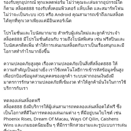
รองรับทุกอุปกรณ์ ทุกแพลตฟอร์ม ไม่ว่าคุณจะเล่นจากอุปกรณ์ใด
ก็ตาม สล็อต888 รองรับทั้งคอมพิวเตอร์ แท็บเล็ต และสมาร์ทโฟน
ไม่ว่าจะเป็นระบบ iOS หรือ Android คุณสามารถเข้าถึงเกมสล็อต
ได้ทุกที่ทุกเวลาเพียงแค่มีอินเทอร์เน็ต
โปรโมชั่นและโบนัสมากมาย สำหรับผู้เล่นใหม่และลูกค้าประจำ
สล็อต888 มีโปรโมชั่นต้อนรับ รวมถึงโบนัสพิเศษ เช่น ฟรีสปินและ
โบนัสเครดิตเพิ่ม ทำให้การเล่นเกมสล็อตกับเราเป็นเรื่องสนุกและมี
โอกาสทำกำไรมากยิ่งขึ้น
ความปลอดภัยสูงสุด เรื่องความปลอดภัยเป็นสิ่งที่สล็อต888 ให้
ความสำคัญเป็นอย่างยิ่ง เราใช้เทคโนโลยีการเข้ารหัสข้อมูลขั้นสูง
เพื่อปกป้องข้อมูลส่วนบุคคลของลูกค้า ระบบฝากถอนเงินยังมี
มาตรการรักษาความปลอดภัยที่เข้มงวด ทำให้ลูกค้ามั่นใจในการใช้
บริการกับเรา
ทดลองเล่นสล็อตฟรี
สล็อต888 ยังมีบริการให้ผู้เล่นสามารถทดลองเล่นสล็อตได้ฟรี ซึ่ง
เป็นโอกาสที่ดีในการทดลองเล่นเกมต่าง ๆ ที่มีอยู่บนเว็บไซต์ เช่น
Phoenix Rises, Dream Of Macau, Ways Of Qilin, Caishens
Wins และเกมยอดนิยมอื่น ๆ ที่มีกราฟิกสวยงามและรูปแบบการเล่น
ที่น่าสนใจ