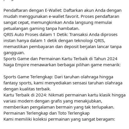
Pendaftaran dengan E-Wallet: Daftarkan akun Anda dengan
mudah menggunakan e-wallet favorit. Proses pendaftaran
sangat cepat, memungkinkan Anda langsung memulai
petualangan gaming tanpa hambatan.
QRIS Auto Proses dalam 1 Detik: Transaksi Anda diproses
instan hanya dalam 1 detik dengan teknologi QRIS,
memastikan pembayaran dan deposit berjalan lancar tanpa
gangguan.
Sports Game dan Permainan Kartu Terbaik di Tahun 2024
Naga Empire menawarkan berbagai pilihan game menarik:
Sports Game Terlengkap: Dari taruhan olahraga hingga
fantasy sports, kami menyediakan sensasi taruhan olahraga
dengan kualitas terbaik.
Kartu Terbaik di 2024: Nikmati permainan kartu klasik hingga
variasi modern dengan grafis yang menakjubkan,
memberikan pengalaman bermain yang tak terlupakan.
Permainan Terlengkap dan Toto Terlengkap
Kami memiliki koleksi permainan yang sangat beragam: