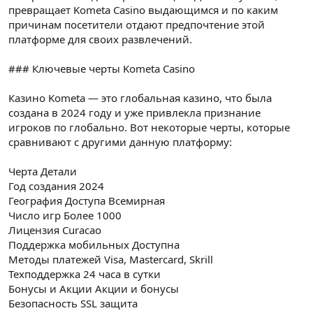
превращает Kometa Casino выдающимся и по каким
причинам посетители отдают предпочтение этой
платформе для своих развлечений.
### Ключевые черты Kometa Casino
Казино Kometa — это глобальная казино, что была
создана в 2024 году и уже привлекла признание
игроков по глобально. Вот некоторые черты, которые
сравнивают с другими данную платформу:
Черта Детали
Год создания 2024
География Доступа Всемирная
Число игр Более 1000
Лицензия Curacao
Поддержка мобильных Доступна
Методы платежей Visa, Mastercard, Skrill
Техподдержка 24 часа в сутки
Бонусы и Акции Акции и бонусы
Безопасность SSL защита