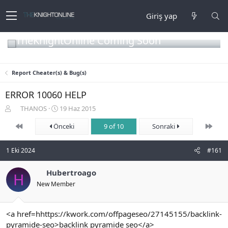
Giriş yap
TheKnightOnline Coming Soon
Report Cheater(s) & Bug(s)
ERROR 10060 HELP
K
B
THANOS
19 Haz 2015
o
a
First
Son
n
Önceki
ş
9 of 10
Sonraki
b
l
u
a
1 Eki 2024
#161
y
n
u
g
b
Hubertroago
ı
H
a
ç
New Member
ş
t
l
a
a
r
<a href=hhttps://kwork.com/offpageseo/27145155/backlink-
t
i
pyramide-seo>backlink pyramide seo</a>
a
h