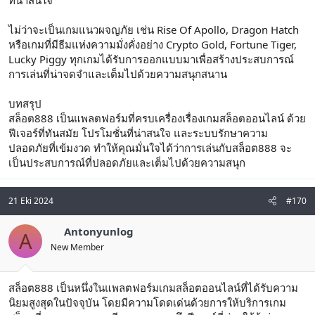
ไม่ว่าจะเป็นเกมแนวผจญภัย เช่น Rise Of Apollo, Dragon Hatch
หรือเกมที่มีธีมแห่งความมั่งคั่งอย่าง Crypto Gold, Fortune Tiger,
Lucky Piggy ทุกเกมได้รับการออกแบบมาเพื่อสร้างประสบการณ์
การเล่นที่น่าจดจำและเต็มไปด้วยความสนุกสนาน
บทสรุป
สล็อต888 เป็นแพลตฟอร์มที่ครบเครื่องเรื่องเกมสล็อตออนไลน์ ด้วย
ฟีเจอร์ที่ทันสมัย โปรโมชั่นที่น่าสนใจ และระบบรักษาความ
ปลอดภัยที่เข้มงวด ทำให้คุณมั่นใจได้ว่าการเล่นกับสล็อต888 จะ
เป็นประสบการณ์ที่ปลอดภัยและเต็มไปด้วยความสนุก
21 Eki 2024
#170
Antonyunlog
A
New Member
สล็อต888 เป็นหนึ่งในแพลตฟอร์มเกมสล็อตออนไลน์ที่ได้รับความ
นิยมสูงสุดในปัจจุบัน โดยมีความโดดเด่นด้วยการให้บริการเกม