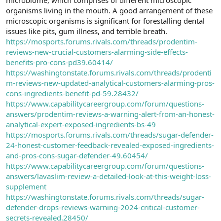
a
r
organisms living in the mouth. A good arrangement of these
t
i
microscopic organisms is significant for forestalling dental
a
h
issues like pits, gum illness, and terrible breath.
n
i
https://mosports.forums.rivals.com/threads/prodentim-
reviews-new-crucial-customers-alarming-side-effects-
benefits-pro-cons-pd39.60414/
https://washingtonstate.forums.rivals.com/threads/prodenti
m-reviews-new-updated-analytical-customers-alarming-pros-
cons-ingredients-benefit-pd-59.28432/
https://www.capabilitycareergroup.com/forum/questions-
answers/prodentim-reviews-a-warning-alert-from-an-honest-
analytical-expert-exposed-ingredients-bs-49
https://mosports.forums.rivals.com/threads/sugar-defender-
24-honest-customer-feedback-revealed-exposed-ingredients-
and-pros-cons-sugar-defender-49.60454/
https://www.capabilitycareergroup.com/forum/questions-
answers/lavaslim-review-a-detailed-look-at-this-weight-loss-
supplement
https://washingtonstate.forums.rivals.com/threads/sugar-
defender-drops-reviews-warning-2024-critical-customer-
secrets-revealed.28450/