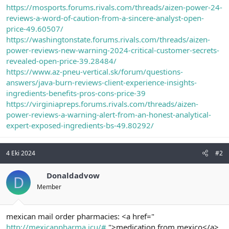
https://mosports.forums.rivals.com/threads/aizen-power-24-
reviews-a-word-of-caution-from-a-sincere-analyst-open-
price-49.60507/
https://washingtonstate.forums.rivals.com/threads/aizen-
power-reviews-new-warning-2024-critical-customer-secrets-
revealed-open-price-39.28484/
https://www.az-pneu-vertical.sk/forum/questions-
answers/java-burn-reviews-client-experience-insights-
ingredients-benefits-pros-cons-price-39
https://virginiapreps.forums.rivals.com/threads/aizen-
power-reviews-a-warning-alert-from-an-honest-analytical-
expert-exposed-ingredients-bs-49.80292/
4 Eki 2024
#2
Donaldadvow
D
Member
mexican mail order pharmacies: <a href="
http://mexicanpharma.icu/#
">medication from mexico</a>