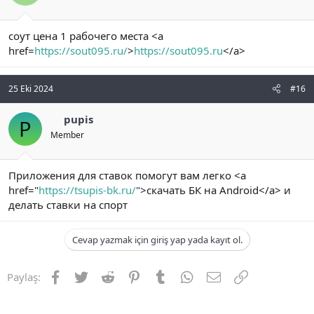
соут цена 1 рабочего места <a
href=
https://sout095.ru/
>
https://sout095.ru
</a>
25 Eki 2024
#16
pupis
P
Member
Приложения для ставок помогут вам легко <a
href="
https://tsupis-bk.ru/
">скачать БК на Android</a> и
делать ставки на спорт
Cevap yazmak için giriş yap yada kayıt ol.
Facebook
Twitter
Reddit
Pinterest
Tumblr
WhatsApp
E-posta
Link
Paylaş: