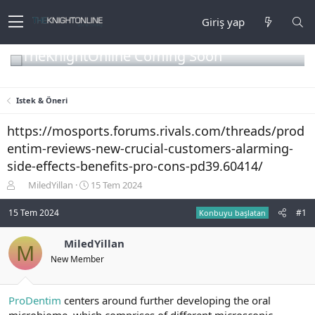
Giriş yap
TheKnightOnline Coming Soon
Istek & Öneri
https://mosports.forums.rivals.com/threads/prod
entim-reviews-new-crucial-customers-alarming-
side-effects-benefits-pro-cons-pd39.60414/
K
B
MiledYillan
15 Tem 2024
o
a
n
ş
15 Tem 2024
#1
Konbuyu başlatan
b
l
u
a
MiledYillan
M
y
n
New Member
u
g
b
ı
a
ç
ş
t
ProDentim
centers around further developing the oral
l
a
microbiome, which comprises of different microscopic