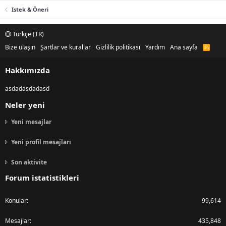
Istek & Öneri
Türkçe (TR)
Bize ulaşın
Şartlar ve kurallar
Gizlilik politikası
Yardım
Ana sayfa
R
S
S
Hakkımızda
asdadasdadasd
Neler yeni
Yeni mesajlar
Yeni profil mesajları
Son aktivite
Forum istatistikleri
Konular
99,614
Mesajlar
435,848