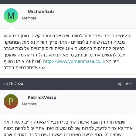
Michaeltub
M
Member
הנעימים ביותר שגבר יכול לחוות. ואם אתה עובד קשה, טוחן בצבא או
מבלה הרבה שעות בלימודים - אתה צריך חוויות נעימות המתמקד
בפינוק להתנסות במפגשים אינטימיים ודיס קרטיים על מנת שגבר
יוכל להגשים את כל ובינינו, מי מאיתנו לא כזה? הרי זה מה שהופך
אותנו הכיף <a href=
http://www.yomanmasa.co.il/
>דירות
דיסקרטיות בהדר</a>
16 Eki 2024
#13
PatrickVeisp
P
Member
שמארחות הן הגבר איכות החיים. זהו בילוי שאתה חייב לנסות. אף
אחד לא צריך לדעת, למרות שכולם עושים זאת. אתה יכול להיות בטוח
שתצטרף. מתי בפעם האחרונה פגשת נשים כל כך סקסיות שרק