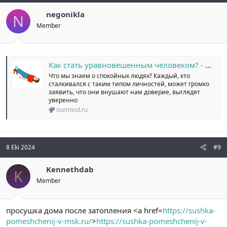
negonikla
N
Member
Как стать уравновешенным человеком? - 3 шага к спокойствию
Что мы знаем о спокойных людях? Каждый, кто
сталкивался с таким типом личностей, может громко
заявить, что они внушают нам доверие, выглядят
уверенно
ourmind.ru
8 Eki 2024
#9
Kennethdab
K
Member
просушка дома после затопления <a href=
https://sushka-
pomeshchenij-v-msk.ru/
>
https://sushka-pomeshchenij-v-