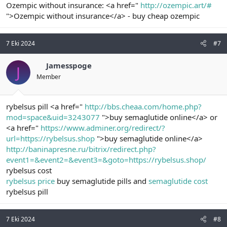
Ozempic without insurance: <a href="
http://ozempic.art/#
">Ozempic without insurance</a> - buy cheap ozempic
7 Eki 2024
#7
Jamesspoge
J
Member
rybelsus pill <a href="
http://bbs.cheaa.com/home.php?
mod=space&uid=3243077
">buy semaglutide online</a> or
<a href="
https://www.adminer.org/redirect/?
url=https://rybelsus.shop
">buy semaglutide online</a>
http://baninapresne.ru/bitrix/redirect.php?
event1=&event2=&event3=&goto=https://rybelsus.shop/
rybelsus cost
rybelsus price
buy semaglutide pills and
semaglutide cost
rybelsus pill
7 Eki 2024
#8