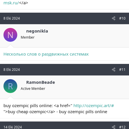
msk.ru/
</a>
8 Eki 2024
#10
negonikla
N
Member
Несколько слов о раздвижных системах
8 Eki 2024
#11
RamonBeade
R
Active Member
buy ozempic pills online: <a href="
http://ozempic.art/#
">buy cheap ozempic</a> - buy ozempic pills online
14 Eki 2024
#12