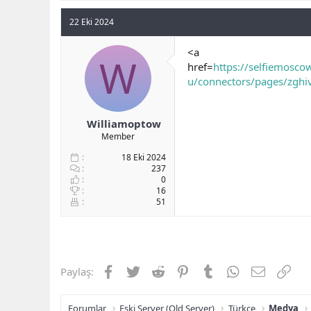
22 Eki 2024
<a
W
href=
https://selfiemosc
u/connectors/pages/zghi
Williamoptow
Member
18 Eki 2024
237
0
16
51
Facebook
Twitter
Reddit
Pinterest
Tumblr
WhatsApp
E-posta
Link
Paylaş:
Forumlar
Eski Server (Old Server)
Türkçe
Medya