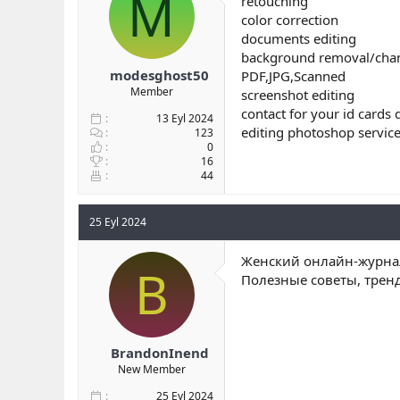
M
retouching
b
ı
color correction
a
ç
documents editing
ş
t
background removal/cha
l
a
modesghost50
PDF,JPG,Scanned
a
r
Member
screenshot editing
t
i
a
h
contact for your id cards
13 Eyl 2024
n
i
editing photoshop servic
123
0
16
44
25 Eyl 2024
Женский онлайн-журнал
B
Полезные советы, трен
BrandonInend
New Member
25 Eyl 2024