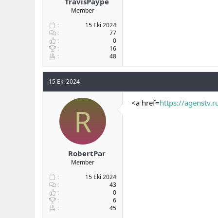
TravisPaype
Member
15 Eki 2024
77
0
16
48
15 Eki 2024
<a href=
https://agenstv.r
R
RobertPar
Member
15 Eki 2024
43
0
6
45