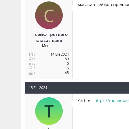
магазин сейфов предлаг
С
сейф третьего
класас взло
Member
14 Eki 2024
189
0
16
45
15 Eki 2024
<a href=
https://individua
T