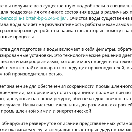
те вы получите всю существенную подробности о специаль
 для поддержания отличного состояния воды в различных 
benzopila-sibrteh-bp-5245-dlja/
. Очистка воды существенна 
тава воды влияет на результативность работы механизмо
 разнообразие устройств и вариантов, которые помогут ва
енные процессы.
йства для подготовки воды включает в себя фильтры, обра
изированные установки. Это технологические решения дает
щества и микроорганизмы, которые могут вредить на техно
айте можно найти аппараты от ведущих производителей, 
ичной производительностью.
еет значение для обеспечения сохранности промышленного
вреждений, которые могут стать причиной поломок при ис
ы, доступные на нашем ресурсе, обеспечат долговечность 
ых случаев. Наши системы идеальны для различных отрас
о промышленной химии и энергетической.
 обнаружите развернутое описание представленных установ
акже оказываем услуги специалистов, которые дадут возмо