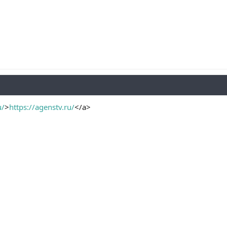
u/
>
https://agenstv.ru/
</a>