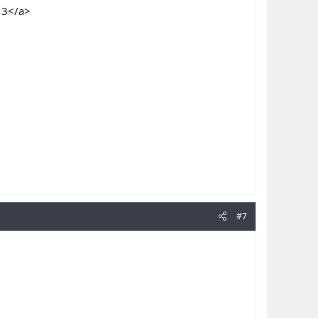
 3</a>
#7