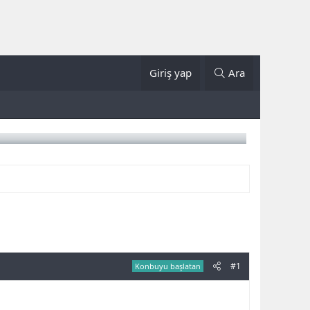
Giriş yap
Ara
#1
Konbuyu başlatan