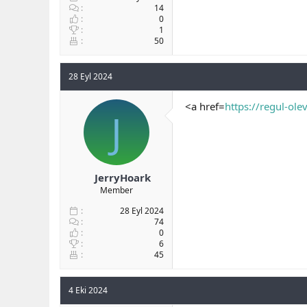
14
0
1
50
28 Eyl 2024
<a href=
https://regul-olev
J
JerryHoark
Member
28 Eyl 2024
74
0
6
45
4 Eki 2024