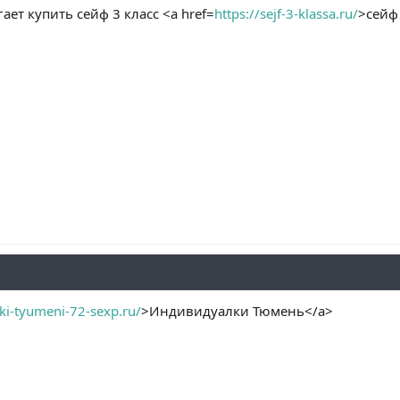
ает купить сейф 3 класс <a href=
https://sejf-3-klassa.ru/
>сейф
lki-tyumeni-72-sexp.ru/
>Индивидуалки Тюмень</a>