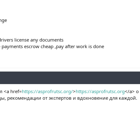
nge
 drivers license any documents
e payments escrow cheap ,pay after work is done
 <a href=
https://asprofrutsc.org/
>
https://asprofrutsc.org
</a> о
ды, рекомендации от экспертов и вдохновение для каждой.