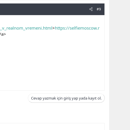
#9
ya_v_realnom_vremeni.html
>
https://selfiemoscow.r
/a>
Cevap yazmak için giriş yap yada kayıt ol.