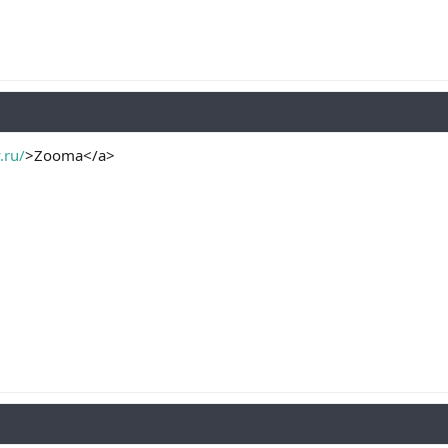
.ru/
>Zooma</a>