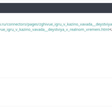
ow.ru/connectors/pages/zghivue_igru_v_kazino_vavada__deystvi
vue_igru_v_kazino_vavada__deystviya_v_realnom_vremeni.html
<