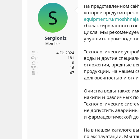
На представленном сай
S
которое предусмотрено
equipment.ru/moshhnaja-
сбалансированного сос
цикла. Мы рекомендуем
Sergioniz
улучшить производств
Member
Технологические устро
4 Eki 2024
воды и другие специал
181
0
отложения, вредные ве
16
продукции. На нашем с
47
долговечностью и отл
Очистка воды также им
накипи и различных по
Технологические систем
не допустить аварийн
и фармацевтической д
На в нашем каталоге вы
по эксплуатации. Мы т