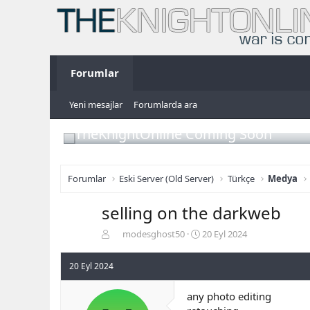
Forumlar
Yeni mesajlar
Forumlarda ara
TheKnightOnline Coming Soon
Forumlar
Eski Server (Old Server)
Türkçe
Medya
selling on the darkweb
K
B
modesghost50
20 Eyl 2024
o
a
n
ş
20 Eyl 2024
b
l
u
a
any photo editing
y
n
u
g