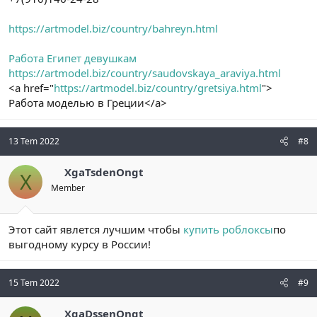
https://artmodel.biz/country/bahreyn.html
Работа Египет девушкам
https://artmodel.biz/country/saudovskaya_araviya.html
<a href="
https://artmodel.biz/country/gretsiya.html
">
Работа моделью в Греции</a>
13 Tem 2022
#8
XgaTsdenOngt
X
Member
Этот сайт явлется лучшим чтобы
купить роблоксы
по
выгодному курсу в России!
15 Tem 2022
#9
XgaDssenOngt