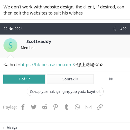
We don't work with website design; the client, if desired, can
then edit the websites to suit his wishes
22 Nis 2024
#20
Scottvaddy
S
Member
<a href=
https://hk-bestcasino.com/
>線上賭場</a>
Son
1 of 17
Sonraki
Cevap yazmak için giriş yap yada kayıt ol.
Facebook
Twitter
Reddit
Pinterest
Tumblr
WhatsApp
E-posta
Link
Paylaş:
Medya