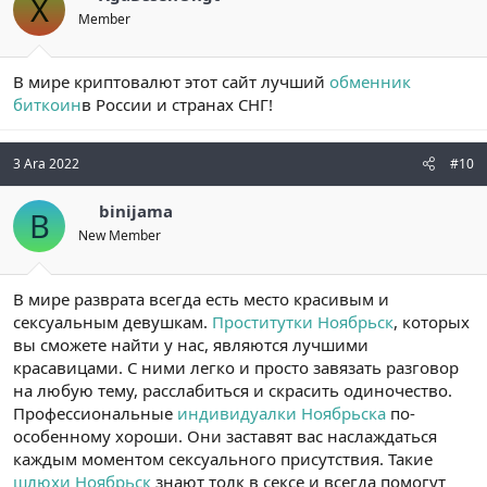
X
Member
В мире криптовалют этот сайт лучший
обменник
биткоин
в России и странах СНГ!
3 Ara 2022
#10
binijama
B
New Member
В мире разврата всегда есть место красивым и
сексуальным девушкам.
Проститутки Ноябрьск
, которых
вы сможете найти у нас, являются лучшими
красавицами. С ними легко и просто завязать разговор
на любую тему, расслабиться и скрасить одиночество.
Профессиональные
индивидуалки Ноябрьска
по-
особенному хороши. Они заставят вас наслаждаться
каждым моментом сексуального присутствия. Такие
шлюхи Ноябрьск
знают толк в сексе и всегда помогут