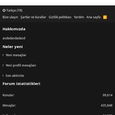
Türkçe (TR)
Bize ulaşın
Şartlar ve kurallar
Gizlilik politikası
Yardım
Ana sayfa
R
S
S
Hakkımızda
asdadasdadasd
Neler yeni
Yeni mesajlar
Yeni profil mesajları
Son aktivite
Forum istatistikleri
Konular
99,614
Mesajlar
435,848