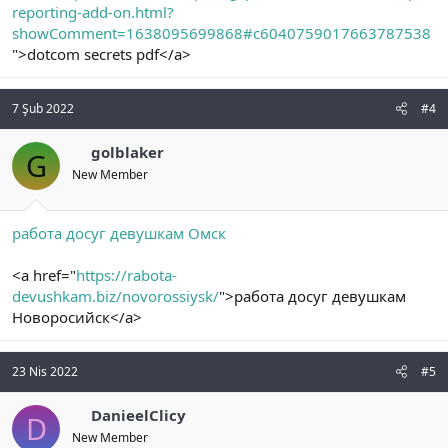
reporting-add-on.html?
showComment=1638095699868#c6040759017663787538
">dotcom secrets pdf</a>
7 Şub 2022
#4
golblaker
G
New Member
работа досуг девушкам Омск
<a href="
https://rabota-
devushkam.biz/novorossiysk/
">работа досуг девушкам
Новоросийск</a>
23 Nis 2022
#5
DanieelClicy
D
New Member