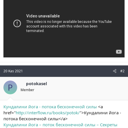
n
i
20 Kas 2021
#2
potokasel
P
Member
Кундалини йога - потока бесконечной силы
<a
href="
http://interflow.ru/books/potok/
">Кундалини йога -
потока бесконечной силы</a>
Кундалини йога – поток бесконечной силы – Секреты