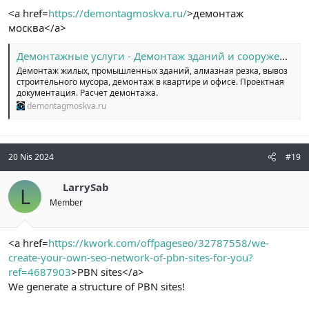
<a href=
https://demontagmoskva.ru/
>демонтаж
москва</a>
Демонтажные услуги - Демонтаж зданий и сооружений в Москве.
Демонтаж жилых, промышленных зданий, алмазная резка, вывоз
строительного мусора, демонтаж в квартире и офисе. Проектная
документация. Расчет демонтажа.
demontagmoskva.ru
20 Nis 2024
#19
LarrySab
L
Member
<a href=
https://kwork.com/offpageseo/32787558/we-
create-your-own-seo-network-of-pbn-sites-for-you?
ref=4687903
>PBN sites</a>
We generate a structure of PBN sites!