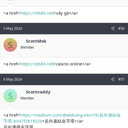
<a href=
https://st666.red
>vảy gà</a>
5 May 2024
#56
ScottMok
S
Member
<a href=
https://st666.red
>casino online</a>
6 May 2024
#57
Scottvaddy
S
Member
<a href=
https://medium.com/@alekseigurkin78/反向連結金
字塔-8947f2b1f02b
>反向連結金字塔</a>
反向連接金字塔