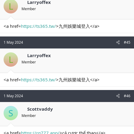
Larryoffex
L
Member
<a href=
https://ts365.tw/
>九州娛樂城登入</a>
1 May 2024
#45
Larryoffex
L
Member
<a href=
https://ts365.tw/
>九州娛樂城登入</a>
1 May 2024
#46
Scottvaddy
S
Member
<a href=
https://rg777.app/
>cá cược thể thao</a>