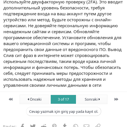
Используйте двухфакторную проверку (2FA). Это вводит
дополнительный уровень безопасности, требуя
подтверждение входа на ваш аккаунт путем другое
устройство или метод. Будьте осторожны с онлайн-
сервисами. Не доверяйте персональную информацию
ненадежным сайтам и сервисам. Обновляйте
программное обеспечение. Установите обновления для
вашего операционной системы и программ, чтобы
предохранить свои данные от вредоносного ПО. Вывод
Слив сит фраз в интернете может спровоцировать
серьезным последствиям, таким вроде кража личной
информации и финансовых потерь. Чтобы обезопасить
себя, следует принимать меры предосторожности и
использовать надежные методы для хранения и
управления своими личными данными в сети
First
Son
Önceki
3 of 17
Sonraki
Cevap yazmak için giriş yap yada kayıt ol.
Facebook
Twitter
Reddit
Pinterest
Tumblr
WhatsApp
E-posta
Link
Paylaş: