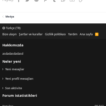
Medya
Türkçe (TR)
Bize ulaşın
Şartlar ve kurallar
Gizlilik politikası
Yardım
Ana sayfa
R
S
S
Hakkımızda
asdadasdadasd
Neler yeni
Yeni mesajlar
Yeni profil mesajları
Son aktivite
Forum istatistikleri