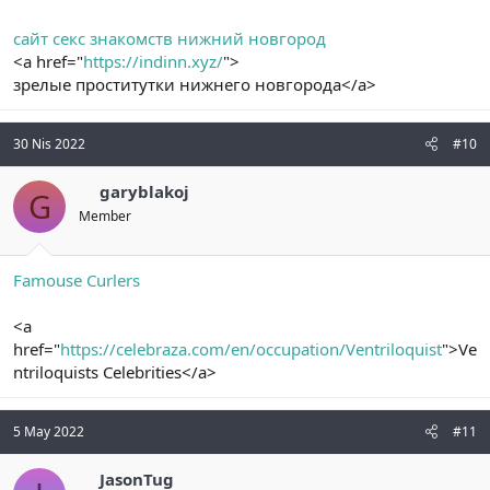
сайт секс знакомств нижний новгород
<a href="
https://indinn.xyz/
">
зрелые проститутки нижнего новгорода</a>
30 Nis 2022
#10
garyblakoj
G
Member
Famouse Curlers
<a
href="
https://celebraza.com/en/occupation/Ventriloquist
">Ve
ntriloquists Celebrities</a>
5 May 2022
#11
JasonTug