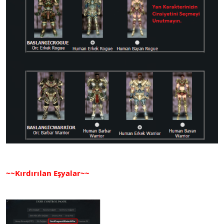
~~Kırdırılan Eşyalar~~