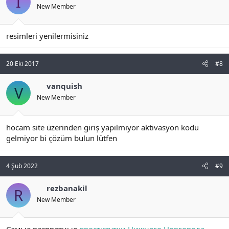
I
New Member
resimleri yenilermisiniz
20 Eki 2017
#8
vanquish
V
New Member
hocam site üzerinden giriş yapılmıyor aktivasyon kodu
gelmiyor bi çözüm bulun lütfen
4 Şub 2022
#9
rezbanakil
R
New Member