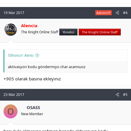
19 Mar 2017
#4
AdminCP
Alencia
The Knight Online Staff
Yönetici
The Knight Online Staff
55hsncn' Alıntı:
aktivasyon kodu göndermiyo char acamıuoz
+905 olarak basına ekleyınız
23 Mar 2017
#5
OSASS
O
New Member
başı öyle olmasına rağmen banada aktivasyon kodu