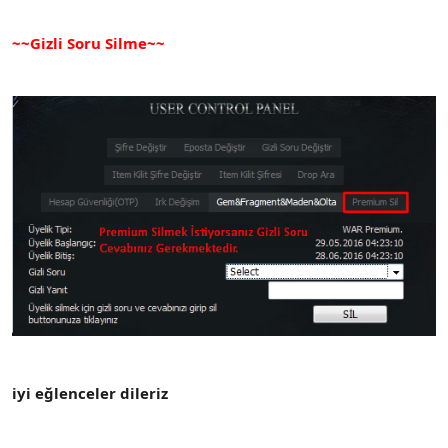
~~Gizli Soru Silme~~
iyi eğlenceler dileriz