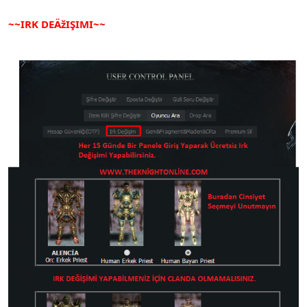
~~IRK DEÄžIŞIMI~~