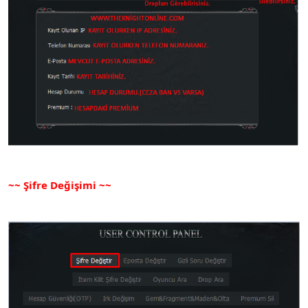
~~ Şifre Değişimi ~~