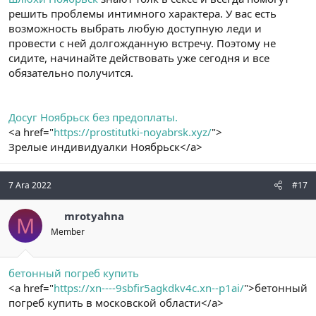
решить проблемы интимного характера. У вас есть
возможность выбрать любую доступную леди и
провести с ней долгожданную встречу. Поэтому не
сидите, начинайте действовать уже сегодня и все
обязательно получится.
Досуг Ноябрьск без предоплаты.
<a href="
https://prostitutki-noyabrsk.xyz/
">
Зрелые индивидуалки Ноябрьск</a>
7 Ara 2022
#17
mrotyahna
M
Member
бетонный погреб купить
<a href="
https://xn----9sbfir5agkdkv4c.xn--p1ai/
">бетонный
погреб купить в московской области</a>