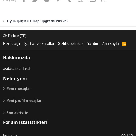
Oyun ipuçları (Drop Upgrade Pus vb)
Türkçe (TR)
Bize ulaşın
Şartlar ve kurallar
Gizlilik politikası
Yardım
Ana sayfa
R
S
S
Hakkımızda
asdadasdadasd
Neler yeni
Yeni mesajlar
Yeni profil mesajları
Son aktivite
Forum istatistikleri
Konular
99,613