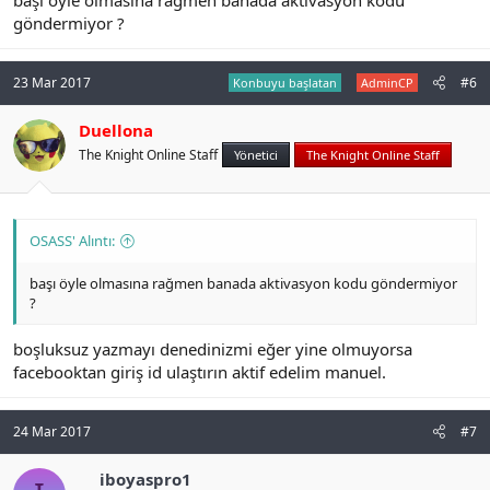
göndermiyor ?
23 Mar 2017
#6
Konbuyu başlatan
AdminCP
Duellona
The Knight Online Staff
Yönetici
The Knight Online Staff
OSASS' Alıntı:
başı öyle olmasına rağmen banada aktivasyon kodu göndermiyor
?
boşluksuz yazmayı denedinizmi eğer yine olmuyorsa
facebooktan giriş id ulaştırın aktif edelim manuel.
24 Mar 2017
#7
iboyaspro1