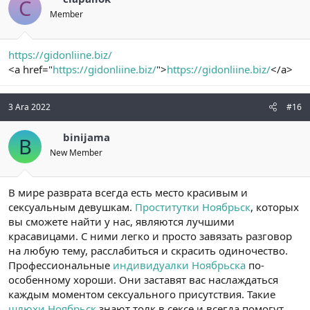
C
Member
https://gidonliine.biz/
<a href="
https://gidonliine.biz/
">
https://gidonliine.biz/
</a>
3 Ara 2022
#16
binijama
B
New Member
В мире разврата всегда есть место красивым и
сексуальным девушкам.
Проститутки Ноябрьск
, которых
вы сможете найти у нас, являются лучшими
красавицами. С ними легко и просто завязать разговор
на любую тему, расслабиться и скрасить одиночество.
Профессиональные
индивидуалки Ноябрьска
по-
особенному хороши. Они заставят вас наслаждаться
каждым моментом сексуального присутствия. Такие
шлюхи Ноябрьск
знают толк в сексе и всегда помогут