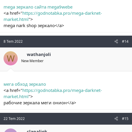
mega зеркало сайта mega9webe
<a href="
https://godnotabka.pro/mega-darknet-
market.html
">
mega nark shop зеркало</a>
8 Tem 2022
#14
wathanjoli
W
New Member
мега обход зеркало
<a href="
https://godnotabka.pro/mega-darknet-
market.html
">
рабочие зеркала меги онион</a>
22 Tem 2022
#15
clapaliok