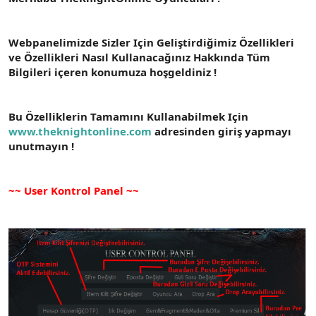
t
i
a
h
n
i
Webpanelimizde Sizler Için Geliştirdiğimiz Özellikleri
ve Özellikleri Nasıl Kullanacağınız Hakkında Tüm
Bilgileri içeren konumuza hoşgeldiniz !
Bu Özelliklerin Tamamını Kullanabilmek Için
www.theknightonline.com
adresinden giriş yapmayı
unutmayın !
~~ User Kontrol Panel ~~