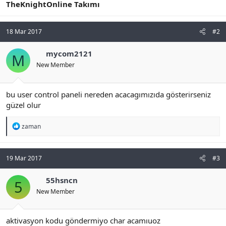
TheKnightOnline Takımı
18 Mar 2017
#2
mycom2121
M
New Member
bu user control paneli nereden acacagımızıda gösterirseniz
güzel olur
R
zaman
e
a
c
t
19 Mar 2017
#3
i
o
55hsncn
5
n
s
New Member
:
aktivasyon kodu göndermiyo char acamıuoz