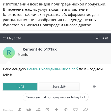
изготовлении всех видов полиграфической продукции.
В перечень наших услуг входят изготовление
блокнотов, табличек и указателей, оформление для
улицы, нанесение изображения на одежду, печать
буклетов в Нижнем Новгороде и многое другое.
20 May 2024
#20
RemontHolo17Tax
R
Member
Рекомендую
Ремонт холодильников спб
по выгодной
цене
Son
1 of 3
Sonraki
Cevap yazmak için giriş yap yada kayıt ol.
Facebook
Twitter
Reddit
Pinterest
Tumblr
WhatsApp
E-posta
Link
Paylaş: