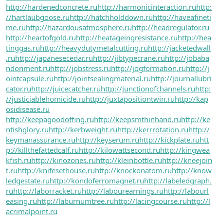
http://hardenedconcrete.ru
http://harmonicinteraction.ru
http:
//hartlaubgoose.ru
http://hatchholddown.ru
http://haveafineti
me.ru
http://hazardousatmosphere.ru
http://headregulator.ru
http://heartofgold.ru
http://heatageingresistance.ru
http://hea
tinggas.ru
http://heavydutymetalcutting.ru
http://jacketedwall
.ru
http://japanesecedar.ru
http://jibtypecrane.ru
http://jobaba
ndonment.ru
http://jobstress.ru
http://jogformation.ru
http://j
ointcapsule.ru
http://jointsealingmaterial.ru
http://journallubri
cator.ru
http://juicecatcher.ru
http://junctionofchannels.ru
http:
//justiciablehomicide.ru
http://juxtapositiontwin.ru
http://kap
osidisease.ru
http://keepagoodoffing.ru
http://keepsmthinhand.ru
http://ke
ntishglory.ru
http://kerbweight.ru
http://kerrrotation.ru
http://
keymanassurance.ru
http://keyserum.ru
http://kickplate.ru
htt
p://killthefattedcalf.ru
http://kilowattsecond.ru
http://kingwea
kfish.ru
http://kinozones.ru
http://kleinbottle.ru
http://kneejoin
t.ru
http://knifesethouse.ru
http://knockonatom.ru
http://know
ledgestate.ru
http://kondoferromagnet.ru
http://labeledgraph.
ru
http://laborracket.ru
http://labourearnings.ru
http://labourl
easing.ru
http://laburnumtree.ru
http://lacingcourse.ru
http://l
acrimalpoint.ru