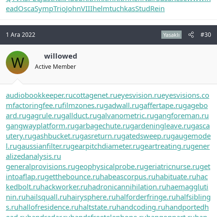
ead
Osca
Symp
Trio
John
VIII
helm
tuchkas
Stud
Rein
1 Ara 2022
#30
Yasaklı
willowed
W
Active Member
audiobookkeeper.ru
cottagenet.ru
eyesvision.ru
eyesvisions.co
m
factoringfee.ru
filmzones.ru
gadwall.ru
gaffertape.ru
gagebo
ard.ru
gagrule.ru
gallduct.ru
galvanometric.ru
gangforeman.ru
gangwayplatform.ru
garbagechute.ru
gardeningleave.ru
gasca
utery.ru
gashbucket.ru
gasreturn.ru
gatedsweep.ru
gaugemode
l.ru
gaussianfilter.ru
gearpitchdiameter.ru
geartreating.ru
gener
alizedanalysis.ru
generalprovisions.ru
geophysicalprobe.ru
geriatricnurse.ru
get
intoaflap.ru
getthebounce.ru
habeascorpus.ru
habituate.ru
hac
kedbolt.ru
hackworker.ru
hadronicannihilation.ru
haemaggluti
nin.ru
hailsquall.ru
hairysphere.ru
halforderfringe.ru
halfsibling
s.ru
hallofresidence.ru
haltstate.ru
handcoding.ru
handportedh
ead.ru
handradar.ru
handsfreetelephone.ru
hangonpart.ru
hap