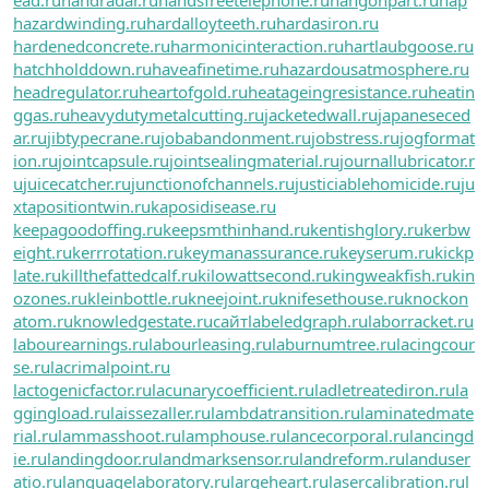
hazardwinding.ru
hardalloyteeth.ru
hardasiron.ru
hardenedconcrete.ru
harmonicinteraction.ru
hartlaubgoose.ru
hatchholddown.ru
haveafinetime.ru
hazardousatmosphere.ru
headregulator.ru
heartofgold.ru
heatageingresistance.ru
heatin
ggas.ru
heavydutymetalcutting.ru
jacketedwall.ru
japaneseced
ar.ru
jibtypecrane.ru
jobabandonment.ru
jobstress.ru
jogformat
ion.ru
jointcapsule.ru
jointsealingmaterial.ru
journallubricator.r
u
juicecatcher.ru
junctionofchannels.ru
justiciablehomicide.ru
ju
xtapositiontwin.ru
kaposidisease.ru
keepagoodoffing.ru
keepsmthinhand.ru
kentishglory.ru
kerbw
eight.ru
kerrrotation.ru
keymanassurance.ru
keyserum.ru
kickp
late.ru
killthefattedcalf.ru
kilowattsecond.ru
kingweakfish.ru
kin
ozones.ru
kleinbottle.ru
kneejoint.ru
knifesethouse.ru
knockon
atom.ru
knowledgestate.ru
сайт
labeledgraph.ru
laborracket.ru
labourearnings.ru
labourleasing.ru
laburnumtree.ru
lacingcour
se.ru
lacrimalpoint.ru
lactogenicfactor.ru
lacunarycoefficient.ru
ladletreatediron.ru
la
ggingload.ru
laissezaller.ru
lambdatransition.ru
laminatedmate
rial.ru
lammasshoot.ru
lamphouse.ru
lancecorporal.ru
lancingd
ie.ru
landingdoor.ru
landmarksensor.ru
landreform.ru
landuser
atio.ru
languagelaboratory.ru
largeheart.ru
lasercalibration.ru
l