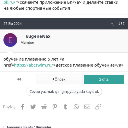
bk.ru/
">скачайте приложение БК</a> и делайте ставки
на любые спортивные события
27 Eki 2024
#37
EugeneNax
E
Member
обучение плаванию 5 лет <a
href=
https://abcswim.ru/
>детское плавание обучение</a>
First
Önceki
2 of 2
Cevap yazmak için giriş yap yada kayıt ol.
Facebook
Twitter
Reddit
Pinterest
Tumblr
WhatsApp
E-posta
Link
Paylaş:
Announcements / Duyurular