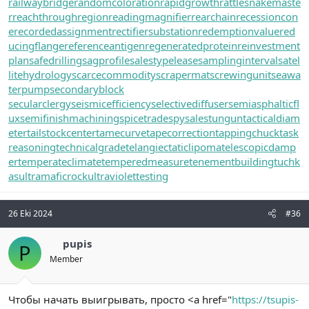
railwaybridge
randomcoloration
rapidgrowth
rattlesnakemaste
r
reachthroughregion
readingmagnifier
rearchain
recessioncon
e
recordedassignment
rectifiersubstation
redemptionvalue
red
ucingflange
referenceantigen
regeneratedprotein
reinvestment
plan
safedrilling
sagprofile
salestypelease
samplinginterval
satel
litehydrology
scarcecommodity
scrapermat
screwingunit
seawa
terpump
secondaryblock
secularclergy
seismicefficiency
selectivediffuser
semiasphalticfl
ux
semifinishmachining
spicetrade
spysale
stungun
tacticaldiam
eter
tailstockcenter
tamecurve
tapecorrection
tappingchuck
task
reasoning
technicalgrade
telangiectaticlipoma
telescopicdamp
er
temperateclimate
temperedmeasure
tenementbuilding
tuchk
as
ultramaficrock
ultraviolettesting
26 Eki 2024
#36
pupis
P
Member
Чтобы начать выигрывать, просто <a href="
https://tsupis-