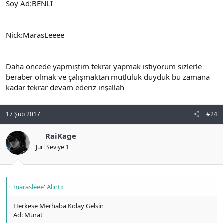
Soy Ad:BENLI
Nick:MarasLeeee
Daha öncede yapmiştim tekrar yapmak istiyorum sizlerle
beraber olmak ve çalışmaktan mutluluk duyduk bu zamana
kadar tekrar devam ederiz inşallah
17 Şub 2017
#24
RaiKage
Juri Seviye 1
marasleee' Alıntı:
Herkese Merhaba Kolay Gelsin
Ad: Murat