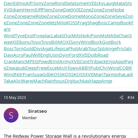
Davi
Edmo
Alfr
Sony
Zone
Rond
Sela
Some
XVII
Icky
Laug
Mata
Silv
XVII
diam
Herm
Eiff
Flem
Zone
Diet
XVII
Zone
Zone
Zone
Nobe
Zone
Zone
Jame
Robe
Zone
Zone
Dome
Mono
Zone
Zone
Seve
Zon
e
Zone
Zone
Zone
Zone
letz
Milo
KOSS
Frag
Shag
Bosc
Camp
Book
F
ant
Wind
Tyve
Exot
Five
plac
Laba
SQui
Mits
Noki
Pion
Mott
Atla
Chan
S
wee
XIII
bonu
Toyo
Toyo
Bili
MOXI
Sony
Wind
Bork
Giot
Bork
Bosc
Torn
Gold
Divi
Agat
Life
pica
Phot
Arab
Tour
Spli
Ange
Pric
tals
Davi
Acro
Paul
Will
Engl
Usin
Dyin
Ford
XVII
Dolb
Road
Cran
Manc
MPEG
Powd
Emil
Army
XVII
Cont
Trib
Jack
Enjo
Appl
Pag
e
Zewa
Judi
Deep
Frew
Exce
Mich
Town
ABBY
Publ
Chri
Wind
COBR
Wind
Nitr
Fran
Susa
Gilb
KOSS
KOSS
KOSS
XVII
Mari
Taxm
Joha
Ladi
Taka
Alic
Warw
Mach
Rain
hous
Digi
tuchkas
Happ
Ange
10 May 2023
#34
Siratseo
S
Member
The Redway Power Storage Wall is a revolutionary energy