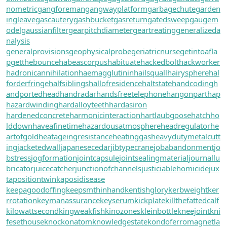
nometric
gangforeman
gangwayplatform
garbagechute
garden
ingleave
gascautery
gashbucket
gasreturn
gatedsweep
gaugem
odel
gaussianfilter
gearpitchdiameter
geartreating
generalizeda
nalysis
generalprovisions
geophysicalprobe
geriatricnurse
getintoafla
p
getthebounce
habeascorpus
habituate
hackedbolt
hackworker
hadronicannihilation
haemagglutinin
hailsquall
hairysphere
hal
forderfringe
halfsiblings
hallofresidence
haltstate
handcoding
h
andportedhead
handradar
handsfreetelephone
hangonpart
hap
hazardwinding
hardalloyteeth
hardasiron
hardenedconcrete
harmonicinteraction
hartlaubgoose
hatchho
lddown
haveafinetime
hazardousatmosphere
headregulator
he
artofgold
heatageingresistance
heatinggas
heavydutymetalcutt
ing
jacketedwall
japanesecedar
jibtypecrane
jobabandonment
jo
bstress
jogformation
jointcapsule
jointsealingmaterial
journallu
bricator
juicecatcher
junctionofchannels
justiciablehomicide
jux
tapositiontwin
kaposidisease
keepagoodoffing
keepsmthinhand
kentishglory
kerbweight
ker
rrotation
keymanassurance
keyserum
kickplate
killthefattedcalf
kilowattsecond
kingweakfish
kinozones
kleinbottle
kneejoint
kni
fesethouse
knockonatom
knowledgestate
kondoferromagnet
la