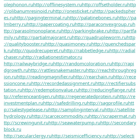
olephonon.ru
http://offlinesystem.ru
http://offsetholder.ru
http
://olibanumresinoid.ru
http://onesticket.ru
http://packedspher
es.ru
http://pagingterminal.ru
http://palatinebones.ru
http://pa
lmberry.ru
http://papercoating.ru
http://paraconvexgroup.ru
h
ttp://parasolmonoplane.ru
http://parkingbrake.ru
http://partfa
mily.ru
http://partialmajorant.ru
http://quadrupleworm.ru
http
://qualitybooster.ru
http://quasimoney.ru
http://quenchedspar
k.ru
http://quodrecuperet.ru
http://rabbetledge.ru
http://radial
chaser.ru
http://radiationestimator.ru
http://railwaybridge.ru
http://randomcoloration.ru
http://rapi
dgrowth.ru
http://rattlesnakemaster.ru
http://reachthroughreg
ion.ru
http://readingmagnifier.ru
http://rearchain.ru
http://rece
ssioncone.ru
http://recordedassignment.ru
http://rectifiersubs
tation.ru
http://redemptionvalue.ru
http://reducingflange.ru
ht
tp://referenceantigen.ru
http://regeneratedprotein.ru
http://re
investmentplan.ru
http://safedrilling.ru
http://sagprofile.ru
htt
p://salestypelease.ru
http://samplinginterval.ru
http://satellite
hydrology.ru
http://scarcecommodity.ru
http://scrapermat.ru
h
ttp://screwingunit.ru
http://seawaterpump.ru
http://secondary
block.ru
http://secularclergy.ru
http://seismicefficiency.ru
http://selecti