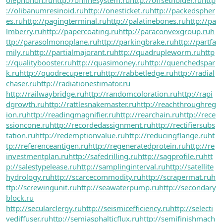
://olibanumresinoid.ru
http://onesticket.ru
http://packedspher
es.ru
http://pagingterminal.ru
http://palatinebones.ru
http://pa
lmberry.ru
http://papercoating.ru
http://paraconvexgroup.ru
h
ttp://parasolmonoplane.ru
http://parkingbrake.ru
http://partfa
mily.ru
http://partialmajorant.ru
http://quadrupleworm.ru
http
://qualitybooster.ru
http://quasimoney.ru
http://quenchedspar
k.ru
http://quodrecuperet.ru
http://rabbetledge.ru
http://radial
chaser.ru
http://radiationestimator.ru
http://railwaybridge.ru
http://randomcoloration.ru
http://rapi
dgrowth.ru
http://rattlesnakemaster.ru
http://reachthroughreg
ion.ru
http://readingmagnifier.ru
http://rearchain.ru
http://rece
ssioncone.ru
http://recordedassignment.ru
http://rectifiersubs
tation.ru
http://redemptionvalue.ru
http://reducingflange.ru
ht
tp://referenceantigen.ru
http://regeneratedprotein.ru
http://re
investmentplan.ru
http://safedrilling.ru
http://sagprofile.ru
htt
p://salestypelease.ru
http://samplinginterval.ru
http://satellite
hydrology.ru
http://scarcecommodity.ru
http://scrapermat.ru
h
ttp://screwingunit.ru
http://seawaterpump.ru
http://secondary
block.ru
http://secularclergy.ru
http://seismicefficiency.ru
http://selecti
vediffuser.ru
http://semiasphalticflux.ru
http://semifinishmach