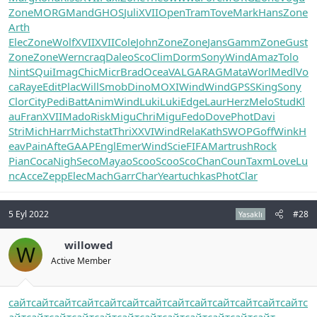
Zone
MORG
Mand
GHOS
Juli
XVII
Open
Tram
Tove
Mark
Hans
Zone
Arth
Elec
Zone
Wolf
XVII
XVII
Cole
John
Zone
Zone
Jans
Gamm
Zone
Gust
Zone
Zone
Wern
craq
Dale
oSco
Clim
Dorm
Sony
Wind
Amaz
Tolo
Nint
SQui
Imag
Chic
Micr
Brad
Ocea
VALG
ARAG
Mata
Worl
Medl
Vo
ca
Raye
Edit
Plac
Will
Smob
Dino
MOXI
Wind
Wind
GPSS
King
Sony
Clor
City
Pedi
Batt
Anim
Wind
Luki
Luki
Edge
Laur
Herz
Melo
Stud
Kl
au
Fran
XVII
Mado
Risk
Migu
Chri
Migu
Fedo
Dove
Phot
Davi
Stri
Mich
Harr
Mich
stat
Thri
XXVI
Wind
Rela
Kath
SWOP
Goff
Wink
H
eav
Pain
Afte
GAAP
Engl
Emer
Wind
Scie
FIFA
Mart
rush
Rock
Pian
Coca
Nigh
Seco
Maya
oSco
oSco
oSco
Chan
Coun
Taxm
Love
Lu
nc
Acce
Zepp
Elec
Mach
Garr
Char
Year
tuchkas
Phot
Clar
5 Eyl 2022
#28
Yasaklı
willowed
W
Active Member
сайт
сайт
сайт
сайт
сайт
сайт
сайт
сайт
сайт
сайт
сайт
сайт
сайт
с
айт
сайт
сайт
сайт
сайт
сайт
сайт
сайт
сайт
сайт
сайт
сайт