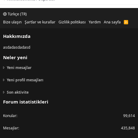
Türkçe (TR)
Bize ulaşın
Şartlar ve kurallar
Gizlilik politikası
Yardım
Ana sayfa
R
S
S
Hakkımızda
asdadasdadasd
Neler yeni
Yeni mesajlar
Yeni profil mesajları
Son aktivite
Forum istatistikleri
Konular
99,614
Mesajlar
435,848