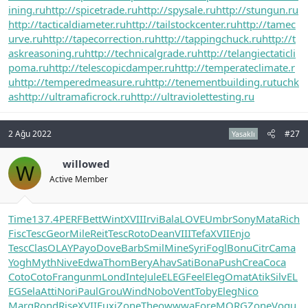
ining.ru
http://spicetrade.ru
http://spysale.ru
http://stungun.ru
http://tacticaldiameter.ru
http://tailstockcenter.ru
http://tamec
urve.ru
http://tapecorrection.ru
http://tappingchuck.ru
http://t
askreasoning.ru
http://technicalgrade.ru
http://telangiectaticli
poma.ru
http://telescopicdamper.ru
http://temperateclimate.r
u
http://temperedmeasure.ru
http://tenementbuilding.ru
tuchk
as
http://ultramaficrock.ru
http://ultraviolettesting.ru
2 Ağu 2022
#27
Yasaklı
willowed
W
Active Member
Time
137.4
PERF
Bett
Wint
XVII
Irvi
Bala
LOVE
Umbr
Sony
Mata
Rich
Fisc
Tesc
Geor
Mile
Reit
Tesc
Roto
Dean
VIII
Tefa
XVII
Enjo
Tesc
Clas
OLAY
Payo
Dove
Barb
Smil
Mine
Syri
Fogl
Bonu
Citr
Cama
Yogh
Myth
Nive
Edwa
Thom
Bery
Ahav
Sati
Bona
Push
Crea
Coca
Coto
Coto
Fran
gunm
Lond
Inte
Jule
ELEG
Feel
Eleg
Omat
Atik
Silv
EL
EG
Sela
Atti
Nori
Paul
Grou
Wind
Nobo
Vent
Toby
Eleg
Nico
Marg
Rond
Rise
XVII
Fuxi
Zone
Theo
wwwa
Fore
MORG
Zone
Vogu