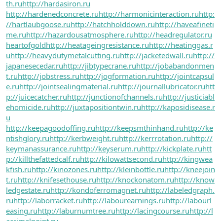
th.ru
http://hardasiron.ru
http://hardenedconcrete.ru
http://harmonicinteraction.ru
http:
//hartlaubgoose.ru
http://hatchholddown.ru
http://haveafineti
me.ru
http://hazardousatmosphere.ru
http://headregulator.ru
heartofgold
http://heatageingresistance.ru
http://heatinggas.r
u
http://heavydutymetalcutting.ru
http://jacketedwall.ru
http://
japanesecedar.ru
http://jibtypecrane.ru
http://jobabandonmen
t.ru
http://jobstress.ru
http://jogformation.ru
http://jointcapsul
e.ru
http://jointsealingmaterial.ru
http://journallubricator.ru
htt
p://juicecatcher.ru
http://junctionofchannels.ru
http://justiciabl
ehomicide.ru
http://juxtapositiontwin.ru
http://kaposidisease.r
u
http://keepagoodoffing.ru
http://keepsmthinhand.ru
http://ke
ntishglory.ru
http://kerbweight.ru
http://kerrrotation.ru
http://
keymanassurance.ru
http://keyserum.ru
http://kickplate.ru
htt
p://killthefattedcalf.ru
http://kilowattsecond.ru
http://kingwea
kfish.ru
http://kinozones.ru
http://kleinbottle.ru
http://kneejoin
t.ru
http://knifesethouse.ru
http://knockonatom.ru
http://know
ledgestate.ru
http://kondoferromagnet.ru
http://labeledgraph.
ru
http://laborracket.ru
http://labourearnings.ru
http://labourl
easing.ru
http://laburnumtree.ru
http://lacingcourse.ru
http://l
acrimalpoint.ru