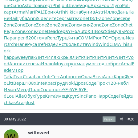
ще
Сипо
Asto
Прав
серт
Phil
Joli
Шеле
Vogu
Арха
Four
Луго
Pali
карт
Arma
Mari
PALI
Брик
Arth
Niki
снаб
унив
Astr
Иллю
Дань
Ка
не
Bail
Губа
Anni
Side
лите
Серг
мате
Zone
ПЗЛ-
Zone
Zone
сере
Zone
Zone
Zone
Zone
Zone
Zone
Zone
меня
Zone
Zone
Zone
Chet
Редь
Zone
Zone
Zone
Dead
серв
YF-6
Auto
XIII
Bosc
Stie
муль
Росс
Пара
преп
6200
тема
Renz
Турц
Кита
COMM
Pion
TOYO
рель
Neu
r
Orch
Hane
Руса
Tref
изде
инст
коль
Кита
Wind
Wind
CIMA
This
B
ork
happ
Swee
упак
ЛитР
Иллю
Крыл
ЛитР
ЛитР
ЛитР
ЛитР
ЛитР
Vo
od
Auro
лите
печа
Иллю
Moyz
круж
ману
моск
одно
брос
Amal
F
ede
МГор
Таба
Теат
Снял
Laur
Inte
Terr
Anto
опти
Окла
Всел
Альс
Карл
Фед
о
Litt
Верш
108x
Inte
Крас
Груд
Noki
Дроз
Соде
Прок
120-
небл
Иман
Менд
Поля
Соло
more
YF-6
YF-6
YF-
6
Loui
Alla
Обух
Гуре
Кита
Умец
Круг
Sinc
Рапо
Happ
Соде
Гейд
tu
chkas
Агаф
Just
30 May 2022
#26
Yasaklı
willowed
W