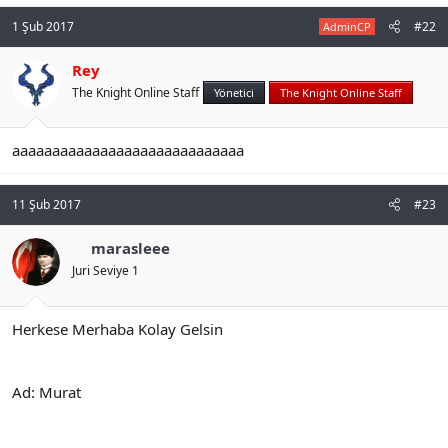
n
i
1 Şub 2017
#22
AdminCP
Rey
The Knight Online Staff
Yönetici
The Knight Online Staff
aaaaaaaaaaaaaaaaaaaaaaaaaaaaa
11 Şub 2017
#23
marasleee
Juri Seviye 1
Herkese Merhaba Kolay Gelsin
Ad: Murat