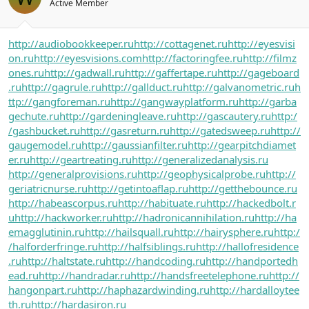
Active Member
http://audiobookkeeper.ru
http://cottagenet.ru
http://eyesvisi
on.ru
http://eyesvisions.com
http://factoringfee.ru
http://filmz
ones.ru
http://gadwall.ru
http://gaffertape.ru
http://gageboard
.ru
http://gagrule.ru
http://gallduct.ru
http://galvanometric.ru
h
ttp://gangforeman.ru
http://gangwayplatform.ru
http://garba
gechute.ru
http://gardeningleave.ru
http://gascautery.ru
http:/
/gashbucket.ru
http://gasreturn.ru
http://gatedsweep.ru
http://
gaugemodel.ru
http://gaussianfilter.ru
http://gearpitchdiamet
er.ru
http://geartreating.ru
http://generalizedanalysis.ru
http://generalprovisions.ru
http://geophysicalprobe.ru
http://
geriatricnurse.ru
http://getintoaflap.ru
http://getthebounce.ru
http://habeascorpus.ru
http://habituate.ru
http://hackedbolt.r
u
http://hackworker.ru
http://hadronicannihilation.ru
http://ha
emagglutinin.ru
http://hailsquall.ru
http://hairysphere.ru
http:/
/halforderfringe.ru
http://halfsiblings.ru
http://hallofresidence
.ru
http://haltstate.ru
http://handcoding.ru
http://handportedh
ead.ru
http://handradar.ru
http://handsfreetelephone.ru
http://
hangonpart.ru
http://haphazardwinding.ru
http://hardalloytee
th.ru
http://hardasiron.ru