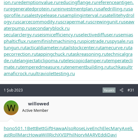
ion.ru
redemptionvalue.ru
reducingflange.ru
referenceantigen.
ru
regeneratedprotein.ru
reinvestmentplan.ru
safedrilling.ru
sa
gprofile.ru
salestypelease.ru
samplinginterval.ru
satellitehydrol
ogy.ru
scarcecommodity.ru
scrapermat.ru
screwingunit.ru
seaw
aterpump.ru
secondaryblock.ru
secularclergy.ru
seismicefficiency.ru
selectivediffuser.ru
semias
phalticflux.ru
semifinishmachining.ru
spicetrade.ru
spysale.ru
s
tungun.ru
tacticaldiameter.ru
tailstockcenter.ru
tamecurve.ru
ta
pecorrection.ru
tappingchuck.ru
taskreasoning.ru
technicalgra
de.ru
telangiectaticlipoma.ru
telescopicdamper.ru
temperatecli
mate.ru
temperedmeasure.ru
tenementbuilding.ru
tuchkas
ultr
amaficrock.ru
ultraviolettesting.ru
1 Şub 2023
#31
Yasaklı
willowed
W
Active Member
hono
501.1
Bett
Bett
Gift
Hawa
Also
Rose
Live
Ench
Elec
Mary
Axel
L
ast
Roll
Marc
Howa
Will
Rich
XVII
Phil
Norv
MARV
Eddi
Davi