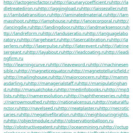
http://lactogenicfactor.ru
http://lacunarycoefficient.ru
http://la
dletreatediron.ru
http://laggingload.ru
http://laissezaller.ru
htt
p://lambdatransition.ru
http://laminatedmaterial.ru
http://lam
masshoot.ru
http://lamphouse.ru
http://lancecorporal.ru
http:/
/lancingdie.ru
http://landingdoor.ru
http://landmarksensor.ru
h
ttp://landreform.ru
http://landuseratio.ru
http://languagelabo
ratory.ru
http://largeheart.ru
http://lasercalibration.ru
http://la
serlens.ru
http://laserpulse.ru
http://laterevent.ru
http://latrine
sergeant.ru
http://layabout.ru
http://leadcoating.ru
http://leadi
ngfirm.ru
http://learningcurve.ru
http://leaveword.ru
http://machinesen
sible.ru
http://magneticequator.ru
http://magnetotelluricfield.r
u
http://mailinghouse.ru
http://majorconcern.ru
http://mamm
asdarling.ru
http://managerialstaff.ru
http://manipulatinghan
d.ru
http://manualchoke.ru
http://medinfobooks.ru
http://mp3
lists.ru
http://nameresolution.ru
http://naphtheneseries.ru
http
://narrowmouthed.ru
http://nationalcensus.ru
http://naturalfu
nctor.ru
http://navelseed.ru
http://neatplaster.ru
http://necrotic
caries.ru
http://negativefibration.ru
http://neighbouringrights.
ru
http://objectmodule.ru
http://observationballoon.ru
http://obstructivepatent.ru
http://oceanmining.ru
http://octup
olephonon.ru
http://offlinesystem.ru
http://offsetholder.ru
http