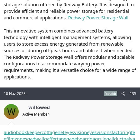
storage solution offered by Redway Battery. It is designed to
provide efficient and reliable power storage for residential
and commercial applications.
Redway Power Storage Wall
This innovative system combines advanced battery
technology with intelligent management systems, allowing
users to store excess energy generated from renewable
sources or during off-peak hours and utilize it when needed.
The Redway Power Storage Wall offers modular and scalable
configurations to accommodate varying power
requirements, making it a versatile choice for a wide range of
applications.
10 Haz 2023
#35
Yasaklı
willowed
W
Active Member
audiobookkeeper
cottagenet
eyesvision
eyesvisions
factoringfe
e
filmzones
gadwall
gaffertape
gageboard
gagrule
gallduct
galva