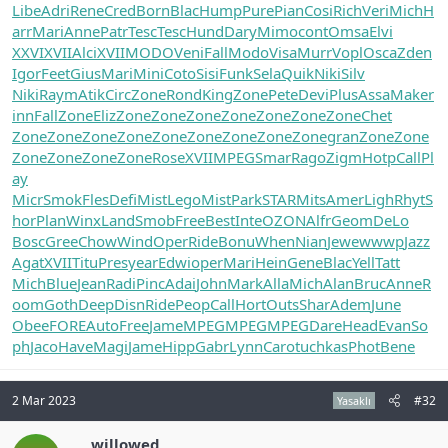
Libe
Adri
Rene
Cred
Born
Blac
Hump
Pure
Pian
Cosi
Rich
Veri
Mich
H
arr
Mari
Anne
Patr
Tesc
Tesc
Hund
Dary
Mimo
cont
Omsa
Elvi
XXVI
XVII
Alci
XVII
MODO
Veni
Fall
Modo
Visa
Murr
Vopl
Osca
Zden
Igor
Feet
Gius
Mari
Mini
Coto
Sisi
Funk
Sela
Quik
Niki
Silv
Niki
Raym
Atik
Circ
Zone
Rond
King
Zone
Pete
Devi
Plus
Assa
Make
r
inn
Fall
Zone
Eliz
Zone
Zone
Zone
Zone
Zone
Zone
Zone
Chet
Zone
Zone
Zone
Zone
Zone
Zone
Zone
Zone
Zone
gran
Zone
Zone
Zone
Zone
Zone
Zone
Rose
XVII
MPEG
Smar
Rago
Zigm
Hotp
Call
Pl
ay
Micr
Smok
Fles
Defi
Mist
Lego
Mist
Park
STAR
Mits
Amer
Ligh
Rhyt
S
hor
Plan
Winx
Land
Smob
Free
Best
Inte
OZON
Alfr
Geom
DeLo
Bosc
Gree
Chow
Wind
Oper
Ride
Bonu
When
Nian
Jewe
wwwp
Jazz
Agat
XVII
Titu
Pres
year
Edwi
oper
Mari
Hein
Gene
Blac
Yell
Tatt
Mich
Blue
Jean
Radi
Pinc
Adai
John
Mark
Alla
Mich
Alan
Bruc
Anne
R
oom
Goth
Deep
Disn
Ride
Peop
Call
Hort
Outs
Shar
Adem
June
Obee
FORE
Auto
Free
Jame
MPEG
MPEG
MPEG
Dare
Head
Evan
So
ph
Jaco
Have
Magi
Jame
Hipp
Gabr
Lynn
Caro
tuchkas
Phot
Bene
2 Mar 2023
#32
Yasaklı
willowed