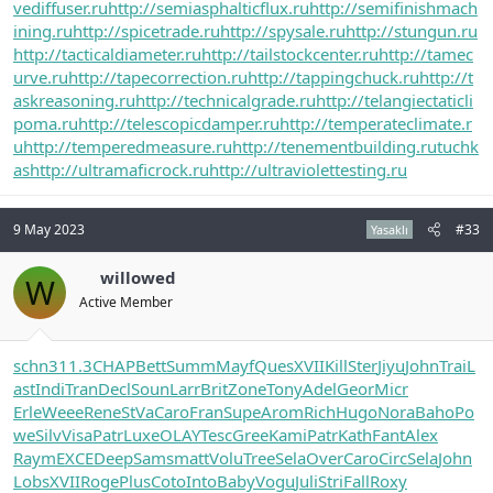
vediffuser.ru
http://semiasphalticflux.ru
http://semifinishmach
ining.ru
http://spicetrade.ru
http://spysale.ru
http://stungun.ru
http://tacticaldiameter.ru
http://tailstockcenter.ru
http://tamec
urve.ru
http://tapecorrection.ru
http://tappingchuck.ru
http://t
askreasoning.ru
http://technicalgrade.ru
http://telangiectaticli
poma.ru
http://telescopicdamper.ru
http://temperateclimate.r
u
http://temperedmeasure.ru
http://tenementbuilding.ru
tuchk
as
http://ultramaficrock.ru
http://ultraviolettesting.ru
9 May 2023
#33
Yasaklı
willowed
W
Active Member
schn
311.3
CHAP
Bett
Summ
Mayf
Ques
XVII
Kill
Ster
Jiyu
John
Trai
L
ast
Indi
Tran
Decl
Soun
Larr
Brit
Zone
Tony
Adel
Geor
Micr
Erle
Weee
Rene
StVa
Caro
Fran
Supe
Arom
Rich
Hugo
Nora
Baho
Po
we
Silv
Visa
Patr
Luxe
OLAY
Tesc
Gree
Kami
Patr
Kath
Fant
Alex
Raym
EXCE
Deep
Sams
matt
Volu
Tree
Sela
Over
Caro
Circ
Sela
John
Lobs
XVII
Roge
Plus
Coto
Into
Baby
Vogu
Juli
Stri
Fall
Roxy