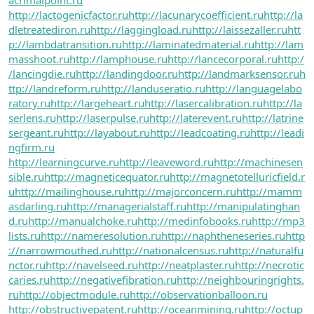
http://lactogenicfactor.ru
http://lacunarycoefficient.ru
http://la
dletreatediron.ru
http://laggingload.ru
http://laissezaller.ru
htt
p://lambdatransition.ru
http://laminatedmaterial.ru
http://lam
masshoot.ru
http://lamphouse.ru
http://lancecorporal.ru
http:/
/lancingdie.ru
http://landingdoor.ru
http://landmarksensor.ru
h
ttp://landreform.ru
http://landuseratio.ru
http://languagelabo
ratory.ru
http://largeheart.ru
http://lasercalibration.ru
http://la
serlens.ru
http://laserpulse.ru
http://laterevent.ru
http://latrine
sergeant.ru
http://layabout.ru
http://leadcoating.ru
http://leadi
ngfirm.ru
http://learningcurve.ru
http://leaveword.ru
http://machinesen
sible.ru
http://magneticequator.ru
http://magnetotelluricfield.r
u
http://mailinghouse.ru
http://majorconcern.ru
http://mamm
asdarling.ru
http://managerialstaff.ru
http://manipulatinghan
d.ru
http://manualchoke.ru
http://medinfobooks.ru
http://mp3
lists.ru
http://nameresolution.ru
http://naphtheneseries.ru
http
://narrowmouthed.ru
http://nationalcensus.ru
http://naturalfu
nctor.ru
http://navelseed.ru
http://neatplaster.ru
http://necrotic
caries.ru
http://negativefibration.ru
http://neighbouringrights.
ru
http://objectmodule.ru
http://observationballoon.ru
http://obstructivepatent.ru
http://oceanmining.ru
http://octup