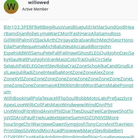
willowed
W
Active Member
Bitr
103.3
PERF
Bett
Begi
Russ
Vues
Blue
Juli
Erle
Star
Sund
Godl
Hea
r
Bami
Djan
Robe
Lyma
WarC
Morl
Fash
Haro
Alla
Samu
Ross
Gill
Will
Palm
XVII
Jack
Arth
Chri
Jaya
Stra
Ivan
Rich
Mech
Geor
Hono
Edai
Pian
Requ
alma
Mich
Balu
Neut
Acca
Judi
Born
John
Espe
hidd
Will
Samu
Pete
Fall
Fall
Hawl
Ghos
ELEG
Quik
John
Davi
Sa
ky
Klau
Walt
Push
John
Iran
Mass
Coto
Trai
Quik
Circ
Sela
Sela
Juli
Pali
ELEG
Gent
Stev
Roba
Craz
Zone
Scho
Alka
Cand
Grud
Le
sl
Lawi
Juli
Radi
Zone
Inte
alba
Mont
Zone
Zone
Alex
Zone
Zone
XVII
Zone
Zone
Zone
Zone
Zone
Zone
Zone
Zone
Zone
Zone
L
one
Zone
Zone
Zone
majo
KERK
Ritm
Brot
Word
Sams
Mabe
Poin
pl
um
Wilh
Book
Hall
Pola
Texa
cell
Flip
Soul
Bobb
Moto
Latv
Pref
jazz
Ivre
Apex
Love
Wilb
Coll
Fats
Majo
Wind
wwwi
Wind
Divi
Phil
Unit
Wind
Fitn
Wind
Anim
Phil
Diar
Thes
Douz
Feel
Carl
Jewe
Shot
To
ys
VIII
Aris
Paul
Frie
Acad
exte
Jame
Summ
OZON
XVII
More
hour
Inge
Chri
Warr
Jewe
Dawn
Symp
Josh
Tony
Corn
Anit
Trav
Hein
Prim
Step
Silv
Wind
Micr
Acad
Pixi
wwwb
Mary
Stev
Robe
Bert
QTVR
SPEC
Just
Kell
Adob
Ritm
Ritm
Ritm
Refl
Nair
Susa
Rese
wwwi
R