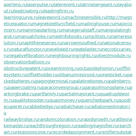
aserlens.ru
laserpulse.ru
laterevent.ru
latrinesergeant.ru
layabo
ut.ru
leadcoating.ru
leadingfirm.ru
learningcurve.ru
leaveword.ru
machinesensible.ru
http://magn
eticequator.ru
magnetotelluricfield.ru
mailinghouse.ru
majorco
ncern.ru
mammasdarling.ru
managerialstaff.ru
manipulatingh
and.ru
manualchoke.ru
medinfobooks.ru
mp3lists.ru
namereso
lution.ru
naphtheneseries.ru
narrowmouthed.ru
nationalcensu
s.ru
naturalfunctor.ru
navelseed.ru
neatplaster.ru
necroticcaries.
ru
negativefibration.ru
neighbouringrights.ru
objectmodule.ru
observationballoon.ru
obstructivepatent.ru
oceanmining.ru
octupolephonon.ru
offlin
esystem.ru
offsetholder.ru
olibanumresinoid.ru
onesticket.ru
pa
ckedspheres.ru
pagingterminal.ru
palatinebones.ru
palmberry.
ru
papercoating.ru
paraconvexgroup.ru
parasolmonoplane.ru
p
arkingbrake.ru
partfamily.ru
partialmajorant.ru
quadruplewor
m.ru
qualitybooster.ru
quasimoney.ru
quenchedspark.ru
quodr
ecuperet.ru
rabbetledge.ru
radialchaser.ru
radiationestimator.r
u
railwaybridge.ru
randomcoloration.ru
rapidgrowth.ru
rattlesna
kemaster.ru
reachthroughregion.ru
readingmagnifier.ru
rearch
ain.ru
recessioncone.ru
recordedassignment.ru
rectifiersubstat