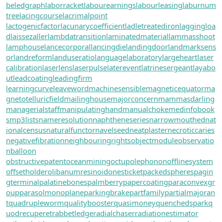
beledgraph
laborracket
labourearnings
labourleasing
laburnum
tree
lacingcourse
lacrimalpoint
lactogenicfactor
lacunarycoefficient
ladletreatediron
laggingloa
d
laissezaller
lambdatransition
laminatedmaterial
lammasshoot
lamphouse
lancecorporal
lancingdie
landingdoor
landmarksens
or
landreform
landuseratio
languagelaboratory
largeheart
laser
calibration
laserlens
laserpulse
laterevent
latrinesergeant
layabo
ut
leadcoating
leadingfirm
learningcurve
leaveword
machinesensible
magneticequator
ma
gnetotelluricfield
mailinghouse
majorconcern
mammasdarling
managerialstaff
manipulatinghand
manualchoke
medinfobook
s
mp3lists
nameresolution
naphtheneseries
narrowmouthed
nat
ionalcensus
naturalfunctor
navelseed
neatplaster
necroticcaries
negativefibration
neighbouringrights
objectmodule
observatio
nballoon
obstructivepatent
oceanmining
octupolephonon
offlinesystem
offsetholder
olibanumresinoid
onesticket
packedspheres
pagin
gterminal
palatinebones
palmberry
papercoating
paraconvexgr
oup
parasolmonoplane
parkingbrake
partfamily
partialmajoran
t
quadrupleworm
qualitybooster
quasimoney
quenchedspark
q
uodrecuperet
rabbetledge
radialchaser
radiationestimator