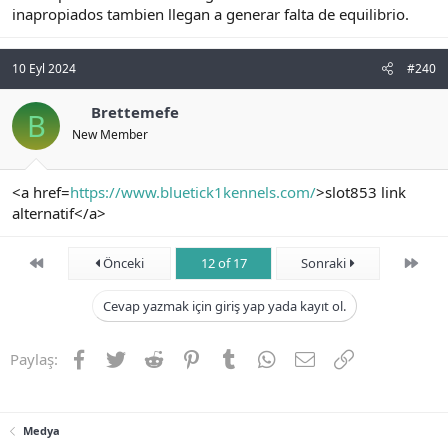
inapropiados tambien llegan a generar falta de equilibrio.
10 Eyl 2024
#240
Brettemefe
B
New Member
<a href=
https://www.bluetick1kennels.com/
>slot853 link
alternatif</a>
First
Son
Önceki
12 of 17
Sonraki
Cevap yazmak için giriş yap yada kayıt ol.
Facebook
Twitter
Reddit
Pinterest
Tumblr
WhatsApp
E-posta
Link
Paylaş:
Medya