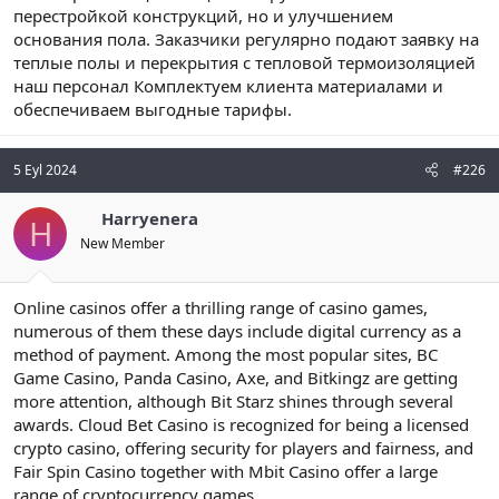
перестройкой конструкций, но и улучшением
основания пола. Заказчики регулярно подают заявку на
теплые полы и перекрытия с тепловой термоизоляцией
наш персонал Комплектуем клиента материалами и
обеспечиваем выгодные тарифы.
5 Eyl 2024
#226
Harryenera
H
New Member
Online casinos offer a thrilling range of casino games,
numerous of them these days include digital currency as a
method of payment. Among the most popular sites, BC
Game Casino, Panda Casino, Axe, and Bitkingz are getting
more attention, although Bit Starz shines through several
awards. Cloud Bet Casino is recognized for being a licensed
crypto casino, offering security for players and fairness, and
Fair Spin Casino together with Mbit Casino offer a large
range of cryptocurrency games.