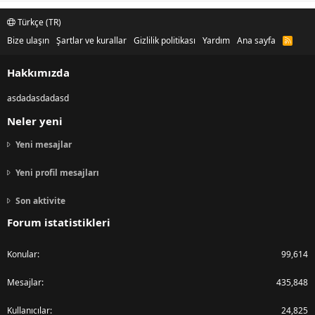
Türkçe (TR)
Bize ulaşın
Şartlar ve kurallar
Gizlilik politikası
Yardım
Ana sayfa
R
S
S
Hakkımızda
asdadasdadasd
Neler yeni
Yeni mesajlar
Yeni profil mesajları
Son aktivite
Forum istatistikleri
Konular
99,614
Mesajlar
435,848
Kullanıcılar
24,825