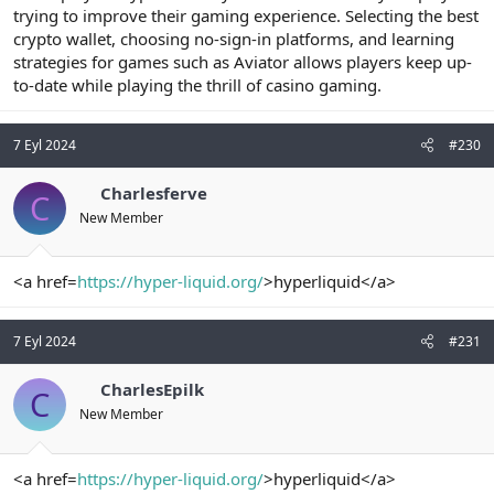
trying to improve their gaming experience. Selecting the best
crypto wallet, choosing no-sign-in platforms, and learning
strategies for games such as Aviator allows players keep up-
to-date while playing the thrill of casino gaming.
7 Eyl 2024
#230
Charlesferve
C
New Member
<a href=
https://hyper-liquid.org/
>hyperliquid</a>
7 Eyl 2024
#231
CharlesEpilk
C
New Member
<a href=
https://hyper-liquid.org/
>hyperliquid</a>