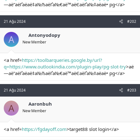
—аё”аёҐаёаё‡а№ЂаёҐа№€аё™аёЄаёҐа№‡аёаё• pg</a>
n
i
21 Ağu 2024
#202
Antonyodopy
A
New Member
<a href=
https://toolbarqueries.google.by/url?
q=https://www.outlookindia.com/plugin-play/pg-slot-try
>аё
—аё”аёҐаёаё‡а№ЂаёҐа№€аё™аёЄаёҐа№‡аёаё• pg</a>
21 Ağu 2024
#203
Aaronbuh
A
New Member
<a href=
https://fgdayoff.com
>target88 slot login</a>