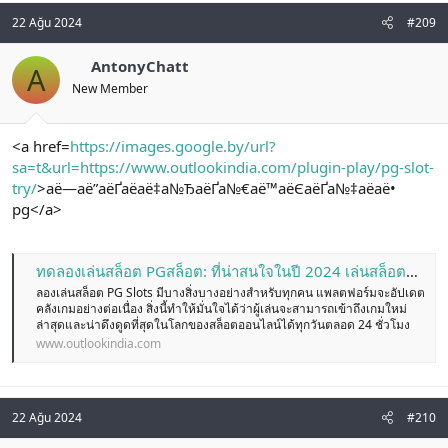
22 Ağu 2024
#209
AntonyChatt
A
New Member
<a href=
https://images.google.by/url?
sa=t&url=https://www.outlookindia.com/plugin-play/pg-slot-
try/
>аё—аё”аёҐаёаё‡а№ЂаёҐа№€аё™аёЄаёҐа№‡аёаё•
pg</a>
ทดลองเล่นสล็อต PGสล็อต: ที่น่าสนใจในปี 2024 เล่นสล็อตออนไลน์ ที่ดีที่สุด มีเกมหลากหลาย ความปลอดภัยสูงสุด
ลองเล่นสล็อต PG Slots มีบางสิ่งบางอย่างสำหรับทุกคน แพลตฟอร์มจะอัปเดต
คลังเกมอย่างต่อเนื่อง สิ่งนี้ทำให้มั่นใจได้ว่าผู้เล่นจะสามารถเข้าถึงเกมใหม่
ล่าสุดและน่าดึงดูดที่สุดในโลกของสล็อตออนไลน์ได้ทุกวันตลอด 24 ชั่วโมง
www.outlookindia.com
22 Ağu 2024
#210