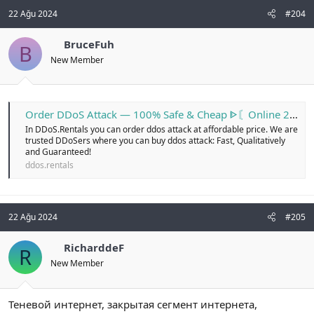
22 Ağu 2024
#204
BruceFuh
B
New Member
Order DDoS Attack — 100% Safe & Cheap ᐈ〘Online 24/7〙
In DDoS.Rentals you can order ddos attack at affordable price. We are
trusted DDoSers where you can buy ddos attack: Fast, Qualitatively
and Guaranteed!
ddos.rentals
22 Ağu 2024
#205
RicharddeF
R
New Member
Теневой интернет, закрытая сегмент интернета,