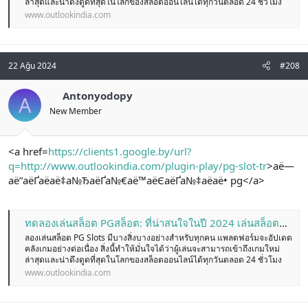
ล่าสุดและน่าดึงดูดที่สุดในโลกของสล็อตออนไลน์ได้ทุกวันตลอด 24 ชั่วโมง
www.outlookindia.com
22 Ağu 2024
#208
Antonyodopy
A
New Member
<a href=
https://clients1.google.by/url?
q=http://www.outlookindia.com/plugin-play/pg-slot-tr
>аё—
аё”аёҐаёаё‡а№ЂаёҐа№€аё™аёЄаёҐа№‡аёаё• pg</a>
ทดลองเล่นสล็อต PGสล็อต: ที่น่าสนใจในปี 2024 เล่นสล็อตออนไลน์ ที่ดีที่สุด มีเกมหลากหลาย ความปลอดภัยสูงสุด
ลองเล่นสล็อต PG Slots มีบางสิ่งบางอย่างสำหรับทุกคน แพลตฟอร์มจะอัปเดต
คลังเกมอย่างต่อเนื่อง สิ่งนี้ทำให้มั่นใจได้ว่าผู้เล่นจะสามารถเข้าถึงเกมใหม่
ล่าสุดและน่าดึงดูดที่สุดในโลกของสล็อตออนไลน์ได้ทุกวันตลอด 24 ชั่วโมง
www.outlookindia.com