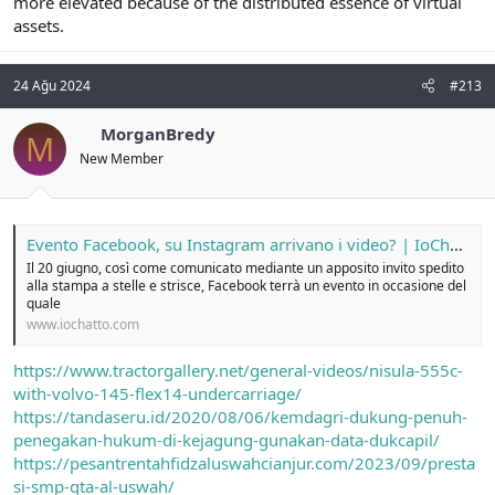
more elevated because of the distributed essence of virtual
assets.
24 Ağu 2024
#213
MorganBredy
M
New Member
Evento Facebook, su Instagram arrivano i video? | IoChatto
Il 20 giugno, così come comunicato mediante un apposito invito spedito
alla stampa a stelle e strisce, Facebook terrà un evento in occasione del
quale
www.iochatto.com
https://www.tractorgallery.net/general-videos/nisula-555c-
with-volvo-145-flex14-undercarriage/
https://tandaseru.id/2020/08/06/kemdagri-dukung-penuh-
penegakan-hukum-di-kejagung-gunakan-data-dukcapil/
https://pesantrentahfidzaluswahcianjur.com/2023/09/presta
si-smp-qta-al-uswah/