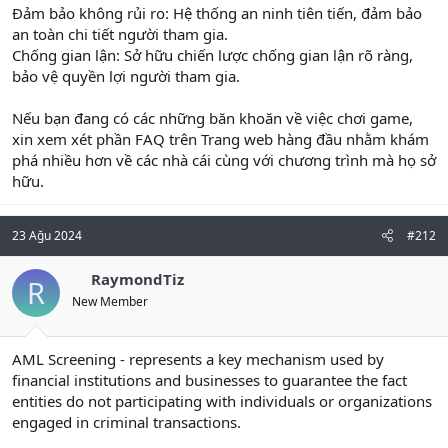
Đảm bảo không rủi ro: Hệ thống an ninh tiên tiến, đảm bảo
an toàn chi tiết người tham gia.
Chống gian lận: Sở hữu chiến lược chống gian lận rõ ràng,
bảo vệ quyền lợi người tham gia.
Nếu bạn đang có các những băn khoăn về việc chơi game,
xin xem xét phần FAQ trên Trang web hàng đầu nhằm khám
phá nhiều hơn về các nhà cái cùng với chương trình mà họ sở
hữu.
23 Ağu 2024
#212
RaymondTiz
R
New Member
AML Screening - represents a key mechanism used by
financial institutions and businesses to guarantee the fact
entities do not participating with individuals or organizations
engaged in criminal transactions.