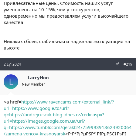
Привлекательные цены. Стоимость наших услуг
уменьшены на 10-15%, чем у конкурентов,
одновременно мы предоставляем услуги высочайшего
качества
Никаких сбоев, стабильная и надежная эксплуатация на
высоте.
2 Eyl 2024
#219
LarryHon
L
New Member
<a href=
https://www.ravencams.com/external_link/?
url=https://www.google.td/url?
q=https://andrejruscak.blog.idnes.cz/redir.aspx?
url=https://images.google.com.ua/url?
q=https://www.tumblr.com/gerakl24/759993913624920064
/zamena-vencov-krasnoyarsk
>Р·Р°РјРµРЅР° РІРµРЅС†РѕРІ