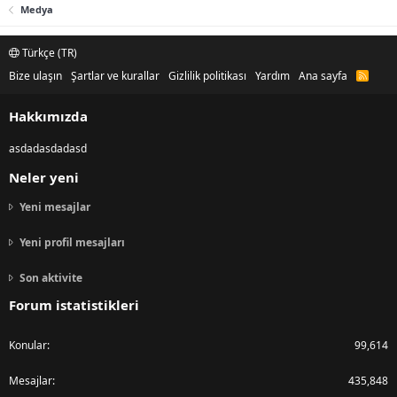
Medya
Türkçe (TR)
Bize ulaşın
Şartlar ve kurallar
Gizlilik politikası
Yardım
Ana sayfa
R
S
S
Hakkımızda
asdadasdadasd
Neler yeni
Yeni mesajlar
Yeni profil mesajları
Son aktivite
Forum istatistikleri
Konular
99,614
Mesajlar
435,848