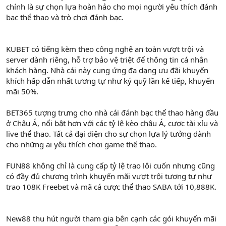
chính là sự chọn lựa hoàn hảo cho mọi người yêu thích đánh
bạc thể thao và trò chơi đánh bạc.
KUBET có tiếng kèm theo công nghệ an toàn vượt trội và
server dành riêng, hỗ trợ bảo vệ triệt để thông tin cá nhân
khách hàng. Nhà cái này cung ứng đa dạng ưu đãi khuyến
khích hấp dẫn nhất tương tự như ký quỹ lần kế tiếp, khuyến
mãi 50%.
BET365 tượng trưng cho nhà cái đánh bạc thể thao hàng đầu
ở Châu Á, nổi bật hơn với các tỷ lệ kèo châu Á, cược tài xỉu và
live thể thao. Tất cả đại diện cho sự chọn lựa lý tưởng dành
cho những ai yêu thích chơi game thể thao.
FUN88 không chỉ là cung cấp tỷ lệ trao lôi cuốn nhưng cũng
có đầy đủ chương trình khuyến mãi vượt trội tương tự như
trao 108K Freebet và mã cá cược thể thao SABA tới 10,888K.
New88 thu hút người tham gia bên cạnh các gói khuyến mãi