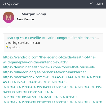
26 Ağu 2024
#216
Morganiromy
M
New Member
Heat Up Your Lovelife At Latin Hangout! Simple tips to show up having a good username for online dating sites Quidoo
Cleaning Services in Surat
quidoo.in
https://ivandroid.com/the-legend-of-zelda-breath-of-the-
wild-gameplay-on-the-nintendo-switch/
https://femininehealthreviews.com/foods-that-cause-uti/
https://ullaredblogg.se/barnens-favorit-babblarna/
https://marrakech7.com/%D8%AA%D8%AF%D8%B4%D9%8
A%D9%86-%D8%A8%D8%B1%D8%AC-
%D8%A8%D9%8A%D9%84%D9%81%D9%8A%D8%AF%D9%
8A%D8%B1-%D9%81%D9%8A-
%D9%85%D8%AF%D9%8A%D9%86%D8%A9-
%D8%A7%D9%84%D8%B5%D9%88%D9%8A%D8%B1%D8%