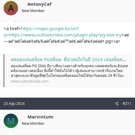
AntonyCef
A
New Member
<a href=
https://maps.google.kz/url?
q=https://www.outlookindia.com/plugin-play/pg-slot-try
>аё
—аё”аёҐаёаё‡а№ЂаёҐа№€аё™аёЄаёҐа№‡аёаё• pg</a>
ทดลองเล่นสล็อต PGสล็อต: ที่น่าสนใจในปี 2024 เล่นสล็อตออนไลน์ ที่ดีที่สุด มีเกมหลากหลาย ความปลอดภัยสูงสุด
ลองเล่นสล็อต PG Slots มีบางสิ่งบางอย่างสำหรับทุกคน แพลตฟอร์มจะอัปเดต
คลังเกมอย่างต่อเนื่อง สิ่งนี้ทำให้มั่นใจได้ว่าผู้เล่นจะสามารถเข้าถึงเกมใหม่
ล่าสุดและน่าดึงดูดที่สุดในโลกของสล็อตออนไลน์ได้ทุกวันตลอด 24 ชั่วโมง
www.outlookindia.com
23 Ağu 2024
#211
Marvintum
M
New Member