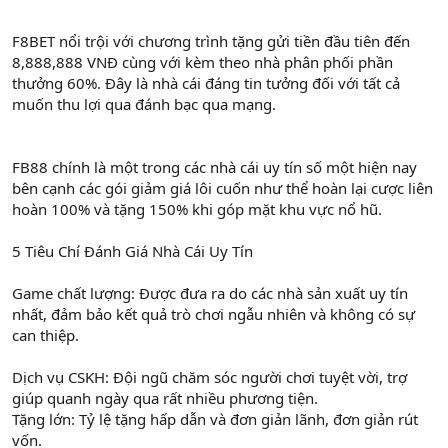
F8BET nổi trội với chương trình tặng gửi tiền đầu tiên đến
8,888,888 VNĐ cùng với kèm theo nhà phân phối phần
thưởng 60%. Đây là nhà cái đáng tin tưởng đối với tất cả
muốn thu lợi qua đánh bạc qua mạng.
FB88 chính là một trong các nhà cái uy tín số một hiện nay
bên cạnh các gói giảm giá lôi cuốn như thể hoàn lại cược liên
hoàn 100% và tặng 150% khi góp mặt khu vực nổ hũ.
5 Tiêu Chí Đánh Giá Nhà Cái Uy Tín
Game chất lượng: Được đưa ra do các nhà sản xuất uy tín
nhất, đảm bảo kết quả trò chơi ngẫu nhiên và không có sự
can thiệp.
Dịch vụ CSKH: Đội ngũ chăm sóc người chơi tuyệt vời, trợ
giúp quanh ngày qua rất nhiều phương tiện.
Tặng lớn: Tỷ lệ tặng hấp dẫn và đơn giản lãnh, đơn giản rút
vốn.