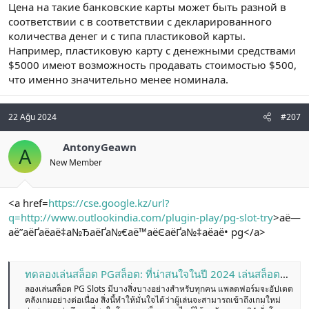
Цена на такие банковские карты может быть разной в
соответствии с в соответствии с декларированного
количества денег и с типа пластиковой карты.
Например, пластиковую карту с денежными средствами
$5000 имеют возможность продавать стоимостью $500,
что именно значительно менее номинала.
22 Ağu 2024
#207
AntonyGeawn
A
New Member
<a href=
https://cse.google.kz/url?
q=http://www.outlookindia.com/plugin-play/pg-slot-try
>аё—
аё”аёҐаёаё‡а№ЂаёҐа№€аё™аёЄаёҐа№‡аёаё• pg</a>
ทดลองเล่นสล็อต PGสล็อต: ที่น่าสนใจในปี 2024 เล่นสล็อตออนไลน์ ที่ดีที่สุด มีเกมหลากหลาย ความปลอดภัยสูงสุด
ลองเล่นสล็อต PG Slots มีบางสิ่งบางอย่างสำหรับทุกคน แพลตฟอร์มจะอัปเดต
คลังเกมอย่างต่อเนื่อง สิ่งนี้ทำให้มั่นใจได้ว่าผู้เล่นจะสามารถเข้าถึงเกมใหม่