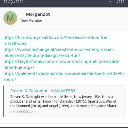
26 Ağu 2024
#215
MorganZot
M
New Member
https://brandonrynka365.com/the-reason-i-do-ultra-
marathons/
https://www.lifechange.at/sie-stehen-vor-einer-grossen-
lebensentscheidung-das-gilt-es-zu-tun/
https://claytontimes.com/missouri-missing-millions-ozark-
filmed-georgia/
https://galerie-31.de/k-hamburg-aussenalster-tuerkis-30x90-
zoom/
Steven S. DeKnight - NANAKE555
Steven S. DeKnight was born in Millville, New Jersey, USA. He is a
producer and writer, known for Daredevil (2015), Spartacus: War of
the Damned (2010) and Angel (1999). He is married to Jaime Slater.
nanake555.com