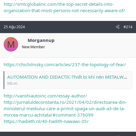
http://smtcglobalinc.com/the-top-secret-details-into-
organization-that-most-persons-not-necessarily-aware-of/
25 Ağu 2024
#214
Morgannup
M
New Member
https://chichilnisky.com/articles/237-the-topology-of-fear/
AUTOMATION AND DIDACTIC-Thiết bị khí nén METALWORK, API Pneumatic. Ống khí nén ZEC
ktb.vn
http://vanshiautoinc.com/essay-author/
http://jurnaluldeconstanta.ro/2021/04/02/directoarea-din-
ministerul-mediului-care-a-primit-spaga-un-audi-a3-de-la-
mircea-marcu-achitata/#comment-376099
https://hadieth.nl/40-hadith-nawawi-35/