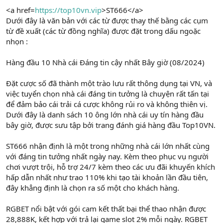
<a href=
https://top10vn.vip
>ST666</a>
Dưới đây là văn bản với các từ được thay thế bằng các cụm
từ đề xuất (các từ đồng nghĩa) được đặt trong dấu ngoặc
nhọn :
Hàng đầu 10 Nhà cái Đáng tin cậy nhất Bây giờ (08/2024)
Đặt cược số đã thành một trào lưu rất thông dụng tại VN, và
việc tuyển chọn nhà cái đáng tin tưởng là chuyện rất tấn tại
để đảm bảo cái trải cá cược không rủi ro và không thiên vị.
Dưới đây là danh sách 10 ông lớn nhà cái uy tín hàng đầu
bây giờ, được sưu tập bởi trang đánh giá hàng đầu Top10VN.
ST666 nhận định là một trong những nhà cái lớn nhất cùng
với đáng tin tưởng nhất ngày nay. Kèm theo phục vụ người
chơi vượt trội, hỗ trợ 24/7 kèm theo các ưu đãi khuyến khích
hấp dẫn nhất như trao 110% khi tạo tài khoản lần đầu tiên,
đây khẳng định là chọn ra số một cho khách hàng.
RGBET nổi bật với gói cam kết thất bại thể thao nhận được
28,888K, kết hợp với trả lại game slot 2% mỗi ngày. RGBET