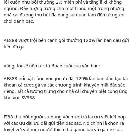
lôi cuốn như bồi thường 2% miễn phí và tặng lì xì không
ngừng. Đây tượng trưng cho một trong một trong những
nhà cái đương thu hút đa dạng sự quan tâm đến từ người
chơi đánh bạc.
AE888 vượt trội bên cạnh gói thưởng 120% lần ban đầu gửi
tiền đá gà
Vâng, tôi sẽ tiếp tục từ đoạn cuối của văn bản:
AE888 nổi bật cùng với gói ưu đãi 120% lần ban đầu tạo tài
khoản cá cược gà và các chương trình khuyến mãi đặc sắc
riêng. Tất cả tượng trưng cho nhà cái chuyên biệt cung ứng
khu vực SV388.
FI88 thu hút người sử dụng với mức trả lại ưu việt kết hợp
với các ưu đãi ưu đãi gửi tiền đặc sắc. Nó chính là chọn ra
tuyệt vời với mọi người thích thú game bài và game slot.