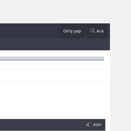
Giriş yap
Ara
#241