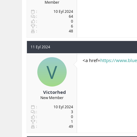
Member
10 Eyl 2024
64
0
6
48
11 Eyl 2024
<a href=
https://www.blue
V
Victorhed
New Member
10 Eyl 2024
3
0
1
49