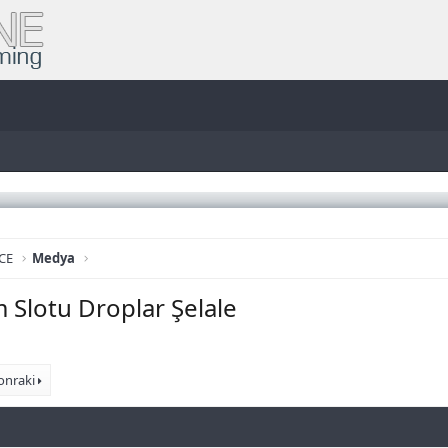
CE
Medya
 Slotu Droplar Şelale
onraki