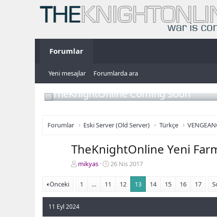
Forumlar
Yeni mesajlar
Forumlarda ara
TheKnightOnline Coming Soon
Forumlar
Eski Server (Old Server)
Türkçe
VENGEAN
TheKnightOnline Yeni Farm
K
B
mikyas
26 Nis 2017
o
a
n
ş
Önceki
1
…
11
12
13
14
15
16
17
S
b
l
u
a
11 Eyl 2024
y
n
u
g