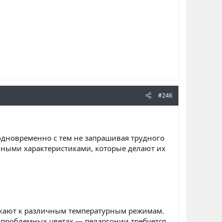
#246
 одновременно с тем не запрашивая трудного
ьными характеристиками, которые делают их
ыкают к различным температурным режимам.
о проблемных цветах — пеларгонии требуется