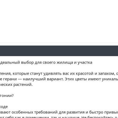
деальный выбор для своего жилища и участка
тения, которые станут удивлять вас их красотой и запахом,
е герани — наилучший вариант. Этих цветы имеют уникал
ческих растений.
ргонии?
ходе
вают особенных требований для развития и быстро прив
т себя как в помещении, так и на улице. Не беспокойтесь 