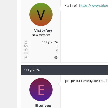
b
ı
<a href=
https://www.blue
V
a
ç
ş
t
l
a
a
r
t
i
a
h
Victorfew
n
i
New Member
11 Eyl 2024
1
0
1
49
11 Eyl 2024
ретриты геленджик <a h
E
Eltonvox