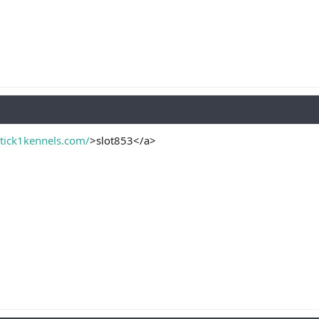
tick1kennels.com/
>slot853</a>