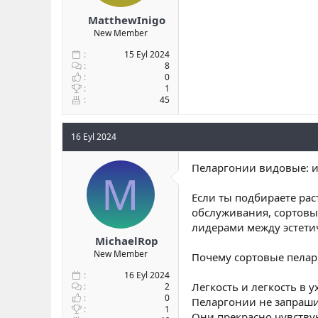
MatthewInigo
New Member
15 Eyl 2024
8
0
1
45
16 Eyl 2024
Пеларгонии видовые: и
M
Если ты подбираете рас
обслуживания, сортовы
лидерами между эстети
MichaelRop
New Member
Почему сортовые пела
16 Eyl 2024
Легкость и легкость в у
2
0
Пеларгонии не запраши
1
Они прекрасно чувствую