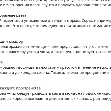
 исчезновения влаги грунта и получать удовольствие от и
бразные цвета
 имеет свои уникальные оттенки и формы. Сорта, наприме
нами. Это цветы, что немедленно притягивают внимание 
ящий комфорт
облагораживают жилище — они предоставляют его легким,
дать атмосферу уюта и уюта, а также функционирует как ест
ие
екращают восхищать глаз своим красотой в течение несколь
сезона и до холодов сезона. Такое длительное процветани
каждого пространства
ем — их следует разводить как в вазонах на подоконниках, 
анова, хорошо выглядят в декоративных кашпо, а разновидн