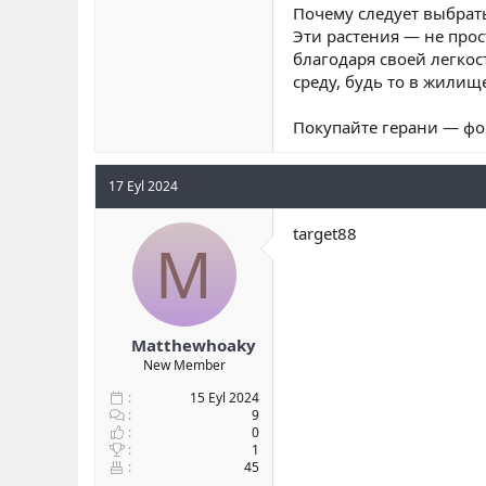
Почему следует выбрат
Эти растения — не про
благодаря своей легко
среду, будь то в жилищ
Покупайте герани — фо
17 Eyl 2024
target88
M
Matthewhoaky
New Member
15 Eyl 2024
9
0
1
45