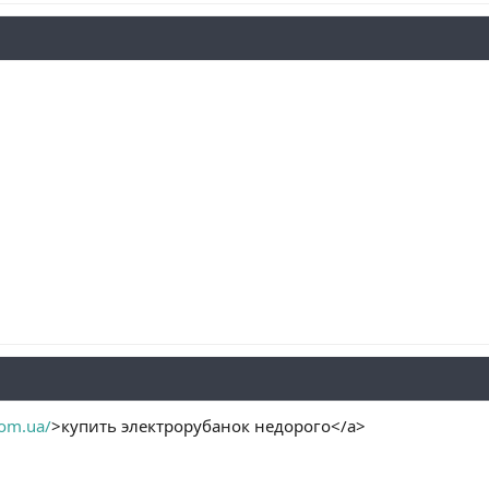
com.ua/
>купить электрорубанок недорого</a>