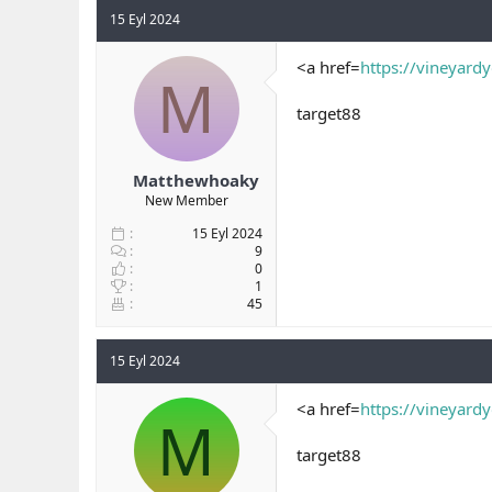
15 Eyl 2024
<a href=
https://vineyard
M
target88
Matthewhoaky
New Member
15 Eyl 2024
9
0
1
45
15 Eyl 2024
<a href=
https://vineyard
M
target88