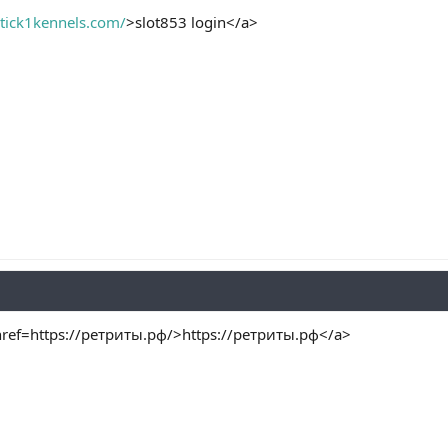
tick1kennels.com/
>slot853 login</a>
ref=https://ретриты.рф/>https://ретриты.рф</a>