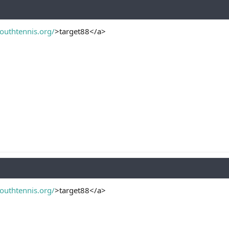
youthtennis.org/
>target88</a>
youthtennis.org/
>target88</a>