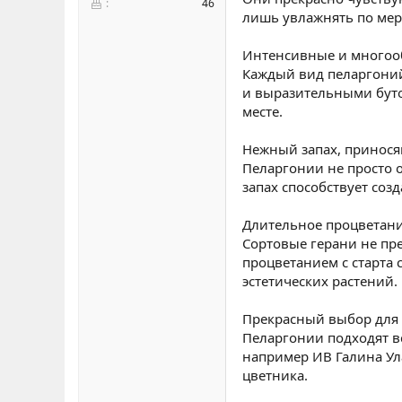
46
лишь увлажнять по мере
Интенсивные и многоо
Каждый вид пеларгоний
и выразительными буто
месте.
Нежный запах, принос
Пеларгонии не просто 
запах способствует соз
Длительное процветан
Сортовые герани не пр
процветанием с старта 
эстетических растений.
Прекрасный выбор для 
Пеларгонии подходят вс
например ИВ Галина Ул
цветника.