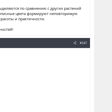
ыделяются по сравнению с других растений
ивописные цвета формируют неповторимую
красоты и практичности.
ностей!
#247