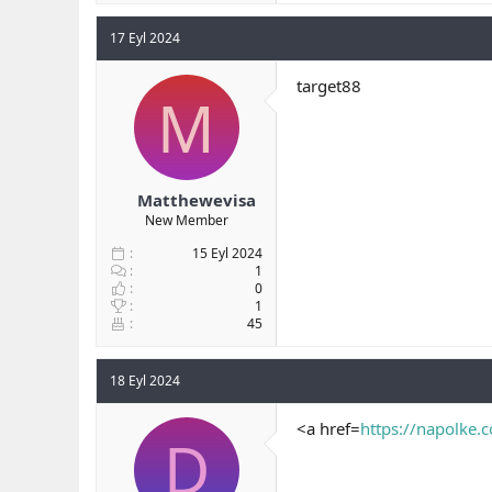
17 Eyl 2024
target88
M
Matthewevisa
New Member
15 Eyl 2024
1
0
1
45
18 Eyl 2024
<a href=
https://napolke.
D