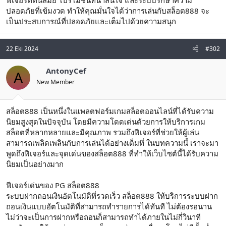
ปลอดภัยที่เข้มงวด ทำให้คุณมั่นใจได้ว่าการเล่นกับสล็อต888 จะ
เป็นประสบการณ์ที่ปลอดภัยและเต็มไปด้วยความสนุก
22 Eki 2024
#302
AntonyCef
A
New Member
สล็อต888 เป็นหนึ่งในแพลตฟอร์มเกมสล็อตออนไลน์ที่ได้รับความ
นิยมสูงสุดในปัจจุบัน โดยมีความโดดเด่นด้วยการให้บริการเกม
สล็อตที่หลากหลายและมีคุณภาพ รวมถึงฟีเจอร์ที่ช่วยให้ผู้เล่น
สามารถเพลิดเพลินกับการเล่นได้อย่างเต็มที่ ในบทความนี้ เราจะมา
พูดถึงฟีเจอร์และจุดเด่นของสล็อต888 ที่ทำให้เว็บไซต์นี้ได้รับความ
นิยมเป็นอย่างมาก
ฟีเจอร์เด่นของ PG สล็อต888
ระบบฝากถอนเงินอัตโนมัติที่รวดเร็ว สล็อต888 ให้บริการระบบฝาก
ถอนเงินแบบอัตโนมัติที่สามารถทำรายการได้ทันที ไม่ต้องรอนาน
ไม่ว่าจะเป็นการฝากหรือถอนก็สามารถทำได้ภายในไม่กี่วินาที