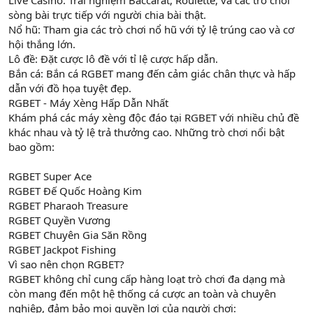
sòng bài trực tiếp với người chia bài thật.
Nổ hũ: Tham gia các trò chơi nổ hũ với tỷ lệ trúng cao và cơ
hội thắng lớn.
Lô đề: Đặt cược lô đề với tỉ lệ cược hấp dẫn.
Bắn cá: Bắn cá RGBET mang đến cảm giác chân thực và hấp
dẫn với đồ họa tuyệt đẹp.
RGBET - Máy Xèng Hấp Dẫn Nhất
Khám phá các máy xèng độc đáo tại RGBET với nhiều chủ đề
khác nhau và tỷ lệ trả thưởng cao. Những trò chơi nổi bật
bao gồm:
RGBET Super Ace
RGBET Đế Quốc Hoàng Kim
RGBET Pharaoh Treasure
RGBET Quyền Vương
RGBET Chuyên Gia Săn Rồng
RGBET Jackpot Fishing
Vì sao nên chọn RGBET?
RGBET không chỉ cung cấp hàng loạt trò chơi đa dạng mà
còn mang đến một hệ thống cá cược an toàn và chuyên
nghiệp, đảm bảo mọi quyền lợi của người chơi: