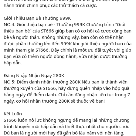
hành trình chinh phục các thử thách cá cược.
Giới Thiệu Bạn Bè Thưởng 999K
NO.4: Giới thiệu bạn bè - Thưởng 999K Chương trình “Giới
thiệu bạn bè” của ST666 giúp bạn có cơ hội cá cược cùng bạn
bè và người thân. Không những vậy, bạn còn có thể nhận
được phần thưởng lên đến 999K khi giới thiệu người bạn của
mình tham gia ST666. Đây chính là một ưu đãi tuyệt vời giúp
bạn vừa có thêm người đồng hành, vừa nhận được thưởng
hấp dẫn.
Đăng Nhập Nhận Ngay 280K
NO.5: Điểm danh nhận thưởng 280K Nếu bạn là thành viên
thường xuyên của ST666, hãy đừng quên nhấp vào hộp quà
hàng ngày để điểm danh. Chỉ cần đăng nhập liên tục trong 7
ngày, cơ hội nhận thưởng 280K sẽ thuộc về bạn!
Kết Luận
ST666 luôn nỗ lực không ngừng để mang lại những chương
trình khuyến mãi hấp dẫn và thiết thực nhất cho người chơi.
Dù bạn là người mới hay đã gắn bó lâu năm với nền tảng,