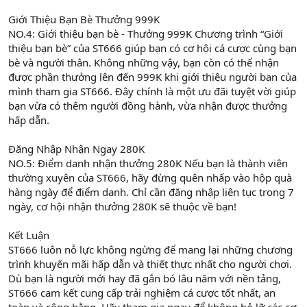
Giới Thiệu Bạn Bè Thưởng 999K
NO.4: Giới thiệu bạn bè - Thưởng 999K Chương trình “Giới
thiệu bạn bè” của ST666 giúp bạn có cơ hội cá cược cùng bạn
bè và người thân. Không những vậy, bạn còn có thể nhận
được phần thưởng lên đến 999K khi giới thiệu người bạn của
mình tham gia ST666. Đây chính là một ưu đãi tuyệt vời giúp
bạn vừa có thêm người đồng hành, vừa nhận được thưởng
hấp dẫn.
Đăng Nhập Nhận Ngay 280K
NO.5: Điểm danh nhận thưởng 280K Nếu bạn là thành viên
thường xuyên của ST666, hãy đừng quên nhấp vào hộp quà
hàng ngày để điểm danh. Chỉ cần đăng nhập liên tục trong 7
ngày, cơ hội nhận thưởng 280K sẽ thuộc về bạn!
Kết Luận
ST666 luôn nỗ lực không ngừng để mang lại những chương
trình khuyến mãi hấp dẫn và thiết thực nhất cho người chơi.
Dù bạn là người mới hay đã gắn bó lâu năm với nền tảng,
ST666 cam kết cung cấp trải nghiệm cá cược tốt nhất, an
toàn và công bằng. Hãy tham gia ngay để không bỏ lỡ các cơ