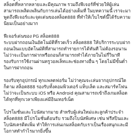
สล็อตที่หลากหลายและมีคุณภาพ รวมถึงฟีเจอร์ที่ช่วยให้ผู้เล่น
n
i
สามารถเพลิดเพลินกับการเล่นได้อย่างเต็มที่ ในบทความนี้ เราจะมา
พูดถึงฟีเจอร์และจุดเด่นของสล็อต888 ที่ทำให้เว็บไซต์นี้ได้รับความ
นิยมเป็นอย่างมาก
ฟีเจอร์เด่นของ PG สล็อต888
ระบบฝากถอนเงินอัตโนมัติที่รวดเร็ว สล็อต888 ให้บริการระบบฝาก
ถอนเงินแบบอัตโนมัติที่สามารถทำรายการได้ทันที ไม่ต้องรอนาน
ไม่ว่าจะเป็นการฝากหรือถอนก็สามารถทำได้ภายในไม่กี่วินาที
รองรับการใช้งานผ่านทรูวอลเล็ทและช่องทางอื่น ๆ โดยไม่มีขั้นต่ำ
ในการฝากถอน
รองรับทุกอุปกรณ์ ทุกแพลตฟอร์ม ไม่ว่าคุณจะเล่นจากอุปกรณ์ใด
ก็ตาม สล็อต888 รองรับทั้งคอมพิวเตอร์ แท็บเล็ต และสมาร์ทโฟน
ไม่ว่าจะเป็นระบบ iOS หรือ Android คุณสามารถเข้าถึงเกมสล็อต
ได้ทุกที่ทุกเวลาเพียงแค่มีอินเทอร์เน็ต
โปรโมชั่นและโบนัสมากมาย สำหรับผู้เล่นใหม่และลูกค้าประจำ
สล็อต888 มีโปรโมชั่นต้อนรับ รวมถึงโบนัสพิเศษ เช่น ฟรีสปินและ
โบนัสเครดิตเพิ่ม ทำให้การเล่นเกมสล็อตกับเราเป็นเรื่องสนุกและมี
โอกาสทำกำไรมากยิ่งขึ้น