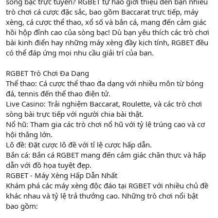
sòng bạc trực tuyến? RGBET tự hào giới thiệu đến bạn nhiều
trò chơi cá cược đặc sắc, bao gồm Baccarat trực tiếp, máy
xèng, cá cược thể thao, xổ số và bắn cá, mang đến cảm giác
hồi hộp đỉnh cao của sòng bạc! Dù bạn yêu thích các trò chơi
bài kinh điển hay những máy xèng đầy kịch tính, RGBET đều
có thể đáp ứng mọi nhu cầu giải trí của bạn.
RGBET Trò Chơi Đa Dạng
Thể thao: Cá cược thể thao đa dạng với nhiều môn từ bóng
đá, tennis đến thể thao điện tử.
Live Casino: Trải nghiệm Baccarat, Roulette, và các trò chơi
sòng bài trực tiếp với người chia bài thật.
Nổ hũ: Tham gia các trò chơi nổ hũ với tỷ lệ trúng cao và cơ
hội thắng lớn.
Lô đề: Đặt cược lô đề với tỉ lệ cược hấp dẫn.
Bắn cá: Bắn cá RGBET mang đến cảm giác chân thực và hấp
dẫn với đồ họa tuyệt đẹp.
RGBET - Máy Xèng Hấp Dẫn Nhất
Khám phá các máy xèng độc đáo tại RGBET với nhiều chủ đề
khác nhau và tỷ lệ trả thưởng cao. Những trò chơi nổi bật
bao gồm: