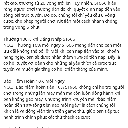
rất cao, thường từ 20 vòng trở lên. Tuy nhiên, ST666 hiểu
rằng người chơi thường đắn đo khi quyết định nạp tiền vào
sòng bài trực tuyến. Do đó, chúng tôi chỉ yêu cầu 8 vòng
cược, cho phép người chơi rút tiền một cách nhanh chóng
trong vòng 5 phút.
Thưởng 100% khi Đăng Nhập ST666
NO.2: Thưởng 16% mỗi ngày ST666 mang đến cho bạn một
ưu đãi không thể bỏ lỡ. Mỗi khi bạn nạp tiền vào tài khoản
hàng ngày, bạn sẽ được nhận thêm 16% số tiền nạp. Đây là
cơ hội tuyệt vời dành cho những ai yêu thích cá cược trực
tuyến và muốn gia tăng cơ hội chiến thắng của mình.
Bảo Hiểm Hoàn 10% Mỗi Ngày
NO.3: Bảo hiểm hoàn tiền 10% ST666 không chỉ hỗ trợ người
chơi trong những lần may mắn mà còn luôn đồng hành khi
bạn không gặp may. Chương trình khuyến mãi “bảo hiểm
hoàn tiền 10% tổng tiền nạp mỗi ngày” là cách chúng tôi
khích lệ và động viên tinh thần game thủ, giúp bạn tiếp tục
hành trình chinh phục các thử thách cá cược.