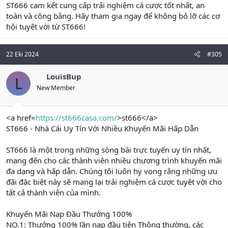
ST666 cam kết cung cấp trải nghiệm cá cược tốt nhất, an
toàn và công bằng. Hãy tham gia ngay để không bỏ lỡ các cơ
hội tuyệt vời từ ST666!
22 Eki 2024
#305
LouisBup
L
New Member
<a href=
https://st666casa.com/
>st666</a>
ST666 - Nhà Cái Uy Tín Với Nhiều Khuyến Mãi Hấp Dẫn
ST666 là một trong những sòng bài trực tuyến uy tín nhất,
mang đến cho các thành viên nhiều chương trình khuyến mãi
đa dạng và hấp dẫn. Chúng tôi luôn hy vọng rằng những ưu
đãi đặc biệt này sẽ mang lại trải nghiệm cá cược tuyệt vời cho
tất cả thành viên của mình.
Khuyến Mãi Nạp Đầu Thưởng 100%
NO.1: Thưởng 100% lần nạp đầu tiên Thông thường, các