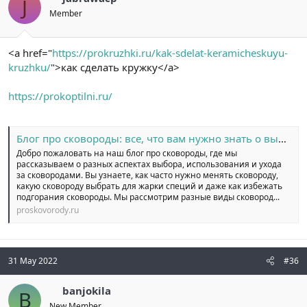
J
Member
<a href="
https://prokruzhki.ru/kak-sdelat-keramicheskuyu-
kruzhku/
">как сделать кружку</a>
https://prokoptilni.ru/
Блог про сковороды: все, что вам нужно знать о выборе и использовании
Добро пожаловать на наш блог про сковороды, где мы
рассказываем о разных аспектах выбора, использования и ухода
за сковородами. Вы узнаете, как часто нужно менять сковороду,
какую сковороду выбрать для жарки специй и даже как избежать
подгорания сковороды. Мы рассмотрим разные виды сковород...
proskovorody.ru
31 May 2022
#36
banjokila
B
New Member