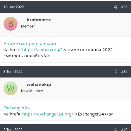
18 Haz 2022
#38
brahmatre
B
Member
Аниме смотреть онлайн
<a href="
https://anihao.org/
">аниме онгоинги 2022
смотреть онлайн</a>
3 Tem 2022
#39
wehanakip
W
New Member
Exchanger24
<a href="
https://exchanger24.org/
">Exchanger24</a>
3 Tem 2022
#40