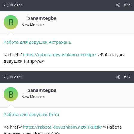
7 Şub 2022
#26
banamtegba
B
New Member
Работа для девушек Астрахань
<a href="
https://rabota-devushkam.net/kipr/
">Работа для
девушек Кипр</a>
7 Şub 2022
#27
banamtegba
B
New Member
Работа для девушек Ялта
<a href="
https://rabota-devushkam.net/irkutsk/
">Работа
для девушек Иркутск</a>