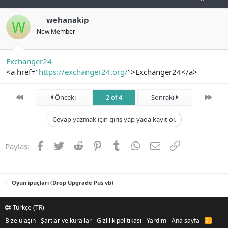
wehanakip
W
New Member
Exchanger24
<a href="
https://exchanger24.org/
">Exchanger24</a>
First
Son
Önceki
2 of 4
Sonraki
Cevap yazmak için giriş yap yada kayıt ol.
Facebook
Twitter
Reddit
Pinterest
Tumblr
WhatsApp
E-posta
Link
Paylaş:
Oyun ipuçları (Drop Upgrade Pus vb)
Türkçe (TR)
Bize ulaşın
Şartlar ve kurallar
Gizlilik politikası
Yardım
Ana sayfa
R
S