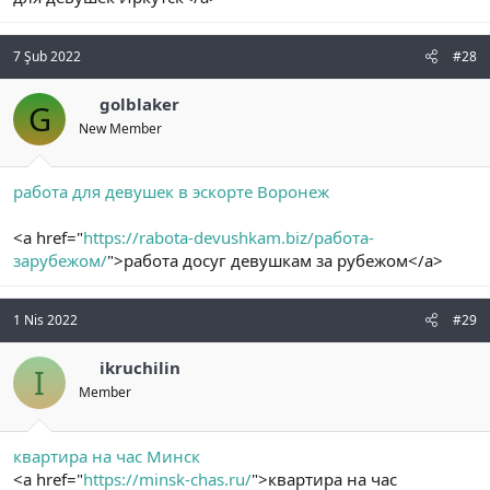
7 Şub 2022
#28
golblaker
G
New Member
работа для девушек в эскорте Воронеж
<a href="
https://rabota-devushkam.biz/работа-
зарубежом/
">работа досуг девушкам за рубежом</a>
1 Nis 2022
#29
ikruchilin
I
Member
квартира на час Минск
<a href="
https://minsk-chas.ru/
">квартира на час