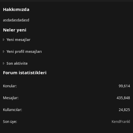
S
Hakkımızda
asdadasdadasd
Neler yeni
Yeni mesajlar
Yeni profil mesajları
Son aktivite
Forum istatistikleri
Konular
99,614
Mesajlar
435,848
Kullanıcılar
24,825
Son üye
KendFrankl