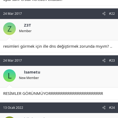
t
i
a
h
n
i
24 Mar 2017
#22
Z3T
Z
Member
resimleri görmek için ille dns değiştirmek zorunda mıyım? ..
24 Mar 2017
#23
lsametu
L
New Member
RESİMLER GÖRÜNMÜYORRRRRRRRRRRRRRRRRRRRRRR
13 Ocak 2022
#24