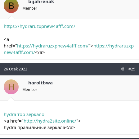
bijahrenak
B
Member
https://hydraruzxpnew4afff.com/
<a
href="
https://hydraruzxpnew4afff.com/
">
https://hydraruzxp
new4afff.com/
</a>
26 Ocak 2022
#25
haroltbwa
H
Member
hydra тор зеркало
<a href="
http://hydra2site.online/
">
hydra правильные зеркала</a>