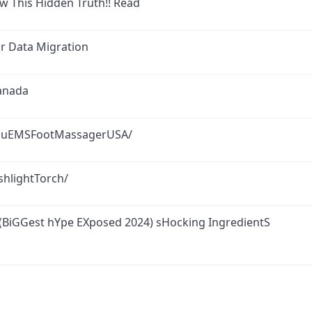
w This Hidden Truth!! Read
or Data Migration
anada
kuEMSFootMassagerUSA/
shlightTorch/
BiGGest hYpe EXposed 2024) sHocking IngredientS