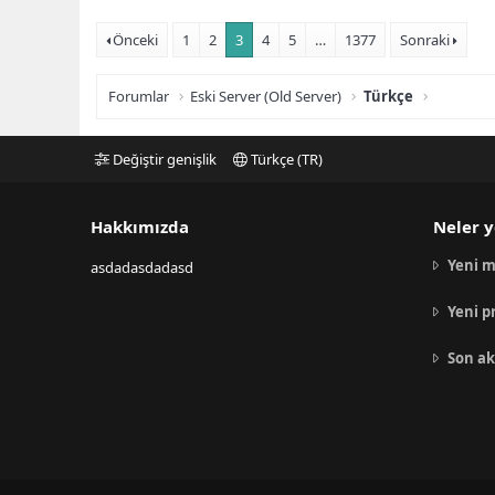
Önceki
1
2
3
4
5
…
1377
Sonraki
Forumlar
Eski Server (Old Server)
Türkçe
Değiştir genişlik
Türkçe (TR)
Hakkımızda
Neler y
Yeni m
asdadasdadasd
Yeni p
Son ak