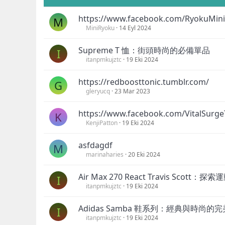
https://www.facebook.com/RyokuMin
M
MiniRyoku
14 Eyl 2024
Supreme T 恤：街頭時尚的必備單品
I
itanpmkujztc
19 Eki 2024
https://redboosttonic.tumblr.com/
G
gleryucq
23 Mar 2023
https://www.facebook.com/VitalSurg
K
KenjiPatton
19 Eki 2024
asfdagdf
M
marinaharies
20 Eki 2024
Air Max 270 React Travis Sco
I
itanpmkujztc
19 Eki 2024
Adidas Samba 鞋系列：經典與時尚的
I
itanpmkujztc
19 Eki 2024