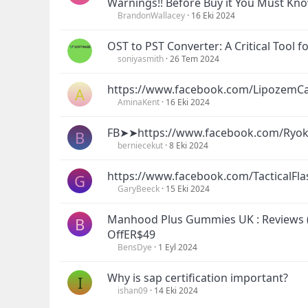
Warnings!! Before Buy it You Must Kno
BrandonWallacey
16 Eki 2024
OST to PST Converter: A Critical Tool f
soniyasmith
26 Tem 2024
https://www.facebook.com/LipozemC
A
AminaKent
16 Eki 2024
FB➤➤https://www.facebook.com/Ryo
B
berniecekut
8 Eki 2024
https://www.facebook.com/TacticalFla
G
GaryBeeck
15 Eki 2024
Manhood Plus Gummies UK : Reviews (
B
OffER$49
BensDye
1 Eyl 2024
Why is sap certification important?
I
ishan09
14 Eki 2024