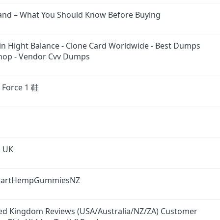
nd – What You Should Know Before Buying
n Hight Balance - Clone Card Worldwide - Best Dumps
Shop - Vendor Cvv Dumps
Force 1 鞋
 UK
.SmartHempGummiesNZ
ted Kingdom Reviews (USA/Australia/NZ/ZA) Customer