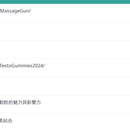
iMassageGun/
eTestoGummies2024/
tt：探索運動鞋的魅力與影響力
完美結合