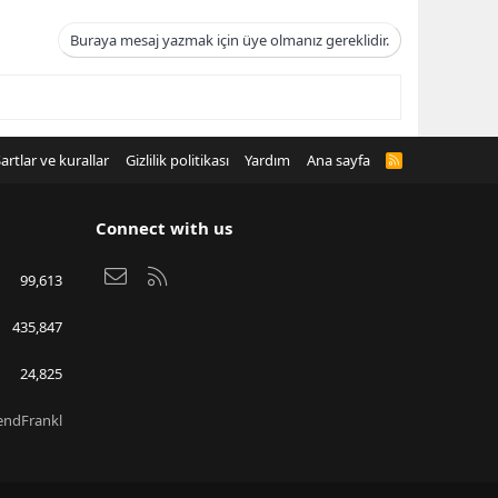
Buraya mesaj yazmak için üye olmanız gereklidir.
artlar ve kurallar
Gizlilik politikası
Yardım
Ana sayfa
R
S
S
Connect with us
Bize ulaşın
RSS
99,613
435,847
24,825
endFrankl