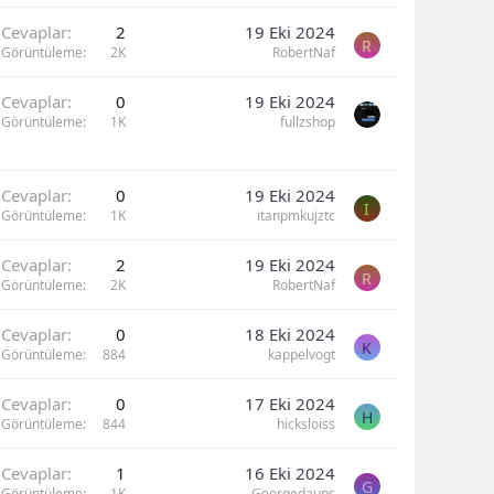
Cevaplar
2
19 Eki 2024
R
Görüntüleme
2K
RobertNaf
Cevaplar
0
19 Eki 2024
Görüntüleme
1K
fullzshop
Cevaplar
0
19 Eki 2024
I
Görüntüleme
1K
itanpmkujztc
Cevaplar
2
19 Eki 2024
R
Görüntüleme
2K
RobertNaf
Cevaplar
0
18 Eki 2024
K
Görüntüleme
884
kappelvogt
Cevaplar
0
17 Eki 2024
H
Görüntüleme
844
hicksloiss
Cevaplar
1
16 Eki 2024
G
Görüntüleme
1K
Georgedaups