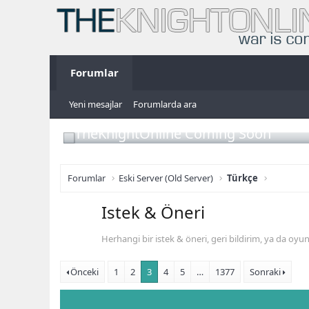
Forumlar
Yeni mesajlar
Forumlarda ara
TheKnightOnline Coming Soon
Forumlar
Eski Server (Old Server)
Türkçe
Istek & Öneri
Herhangi bir istek & öneri, geri bildirim, ya da oyun i
Önceki
1
2
3
4
5
…
1377
Sonraki