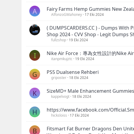
Fairy Farms Hemp Gummies New Zeala
A
AlfonzoGMahoney
17 Eki 2024
( DUMPSCARDERS.CC ) - Dumps With Pi
Shop 2024 - CVV Shop - Legit Dumps 
fullzshop
19 Eki 2024
Nike Air Force：專為女性設計的Nike Air 
I
itanpmkujztc
19 Eki 2024
PS5 Dualsense Rehberi
G
griposter
18 Eki 2024
SizeMD+ Male Enhancement Gummies
K
kappelvogt
18 Eki 2024
https://www.facebook.com/Official
H
hicksloiss
17 Eki 2024
Fitsmart Fat Burner Dragons Den Uni
B